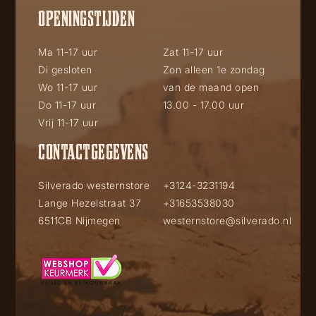
OPENINGSTIJDEN
Ma 11-17 uur
Zat 11-17 uur
Di gesloten
Zon alleen 1e zondag
Wo 11-17 uur
van de maand open
Do 11-17 uur
13.00 - 17.00 uur
Vrij 11-17 uur
CONTACTGEGEVENS
Silverado westernstore
+3124-3231194
Lange Hezelstraat 37
+31653538030
6511CB Nijmegen
westernstore@silverado.nl