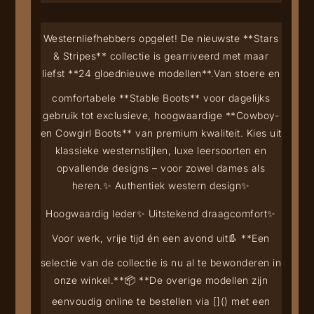
Westernliefhebbers opgelet! De nieuwste **Stars
& Stripes** collectie is gearriveerd met maar
liefst **24 gloednieuwe modellen**.
Van stoere en
comfortabele **Stable Boots** voor dagelijks
gebruik tot exclusieve, hoogwaardige **Cowboy-
en Cowgirl Boots** van premium kwaliteit. Kies uit
klassieke westernstijlen, luxe leersoorten en
opvallende designs – voor zowel dames als
heren.
✨ Authentiek western design
✨
Hoogwaardig leder
✨ Uitstekend draagcomfort
✨
Voor werk, vrije tijd én een avond uit
👢 **Een
selectie van de collectie is nu al te bewonderen in
onze winkel.**
📦 **De overige modellen zijn
eenvoudig online te bestellen via [
](
) met een