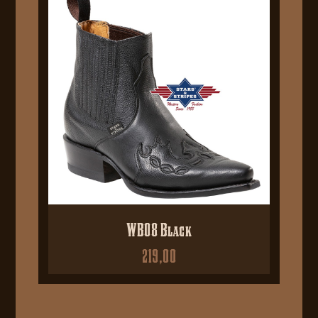
WB08 Black
219,00