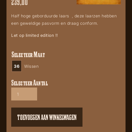
239,00
Half hoge geborduurde laars , deze laarzen hebben
een geweldige pasvorm en draag conform.
Let op limited edition !!
Selecteer Maat
36
Wissen
Selecteer Aantal
Corral
L6091
brown
turquoise
ankle
TOEVOEGEN AAN WINKELWAGEN
boot
aantal