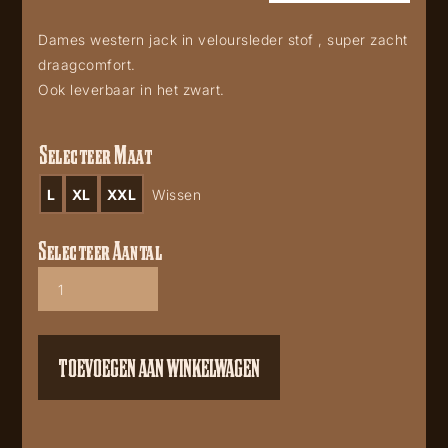
Dames western jack in veloursleder stof , super zacht
draagcomfort.
Ook leverbaar in het zwart.
Selecteer Maat
L
XL
XXL
Wissen
Selecteer Aantal
Dames
western
jack
Cognac
aantal
TOEVOEGEN AAN WINKELWAGEN