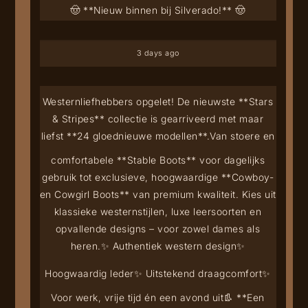
🤠 **Nieuw binnen bij Silverado!** 🤠
3 days ago
Westernliefhebbers opgelet! De nieuwste **Stars
& Stripes** collectie is gearriveerd met maar
liefst **24 gloednieuwe modellen**.
Van stoere en
comfortabele **Stable Boots** voor dagelijks
gebruik tot exclusieve, hoogwaardige **Cowboy-
en Cowgirl Boots** van premium kwaliteit. Kies uit
klassieke westernstijlen, luxe leersoorten en
opvallende designs – voor zowel dames als
heren.
✨ Authentiek western design
✨
Hoogwaardig leder
✨ Uitstekend draagcomfort
✨
Voor werk, vrije tijd én een avond uit
👢 **Een