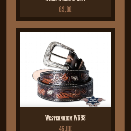
69,00
Westernriem WG98
45,00