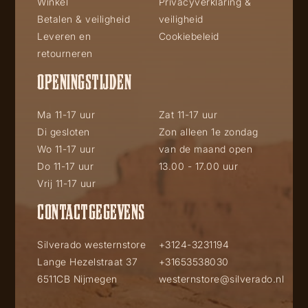
Winkel
Privacyverklaring &
Betalen & veiligheid
veiligheid
Leveren en
Cookiebeleid
retourneren
OPENINGSTIJDEN
Ma 11-17 uur
Zat 11-17 uur
Di gesloten
Zon alleen 1e zondag
Wo 11-17 uur
van de maand open
Do 11-17 uur
13.00 - 17.00 uur
Vrij 11-17 uur
CONTACTGEGEVENS
Silverado westernstore
+3124-3231194
Lange Hezelstraat 37
+31653538030
6511CB Nijmegen
westernstore@silverado.nl