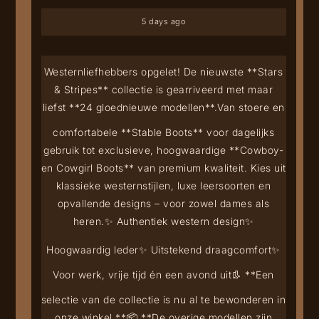
5 days ago
Westernliefhebbers opgelet! De nieuwste **Stars
& Stripes** collectie is gearriveerd met maar
liefst **24 gloednieuwe modellen**.
Van stoere en
comfortabele **Stable Boots** voor dagelijks
gebruik tot exclusieve, hoogwaardige **Cowboy-
en Cowgirl Boots** van premium kwaliteit. Kies uit
klassieke westernstijlen, luxe leersoorten en
opvallende designs – voor zowel dames als
heren.
✨ Authentiek western design
✨
Hoogwaardig leder
✨ Uitstekend draagcomfort
✨
Voor werk, vrije tijd én een avond uit
👢 **Een
selectie van de collectie is nu al te bewonderen in
onze winkel.**
📦 **De overige modellen zijn