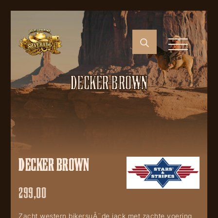
DECKER BROWN
DECKER BROWN
299,00
Zacht western bikersuÃ¨de jack met zachte voering