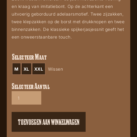
en kraag van imitatiebont. Op de achterkant een
uitvoerig geborduurd adelaarsmotief. Twee zijzakken,
twee klepzakken op de borst met drukknopen en twee
binnenzakken. De klassieke spijkerjasjessnit geeft het
een onweerstaanbare touch.
Selecteer Maat
M
XL
XXL
Wissen
Selecteer Aantal
Decker
Brown
aantal
TOEVOEGEN AAN WINKELWAGEN