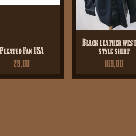
Black leather wes
Pleated Fan USA
style shirt
29,00
169,00