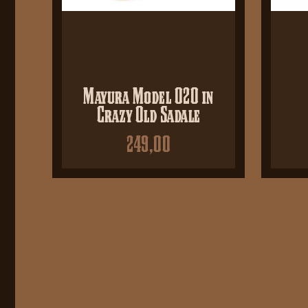
Mayura Model 020 in
Crazy Old Sadale
249,00