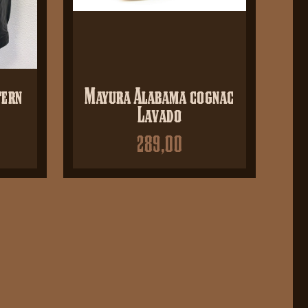
tern
Mayura Alabama cognac
Lavado
289,00