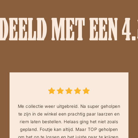
EELD MET EEN 4.
Me collectie weer uitgebreid. Na super geholpen
te zijn in de winkel een prachtig paar laarzen en
riem laten bestellen. Helaas ging het niet zoals
gepland. Foutje kan altijd. Maar TOP geholpen
om het op te lossen en het juiste paar te krijgen.