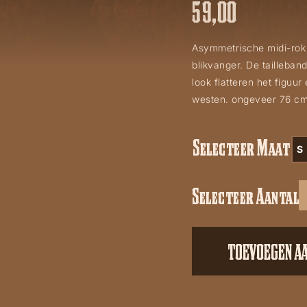
59,00
Asymmetrische midi-rok 
blikvanger. De tailleban
look flatteren het figuur
westen. ongeveer 76 cm
Selecteer Maat
S
Selecteer Aantal
Eliza
aantal
TOEVOEGEN A