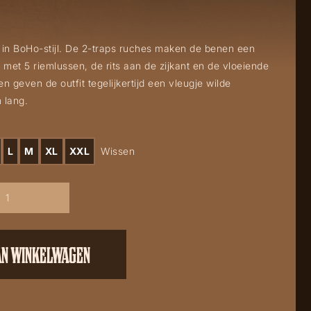
in BoHo-stijl. De 2-traps ruches maken de benen een
d met 5 riemlussen, de rits aan de zijkant en de vloeiende
 en geven de outfit tegelijkertijd een vleugje wilde
 lang.
L
M
XL
XXL
Wissen
AN WINKELWAGEN