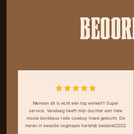
BEOORD
Mensen dit is echt een top winkel!!! Super
service. Vandaag heeft mijn dochter een hele
mooie bordeaux rode cowboy hoed gekocht. De
heren in kwestie nogmaals hartelijk bedankt👍🏻👍🏻