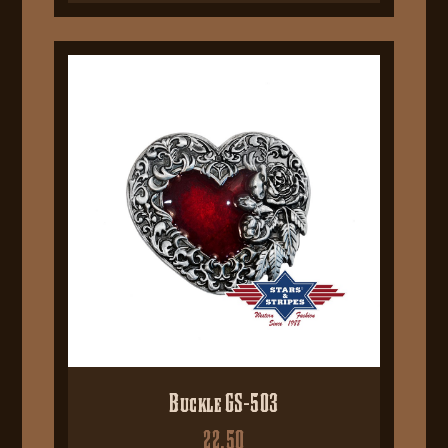
Buckle GS-503
22,50