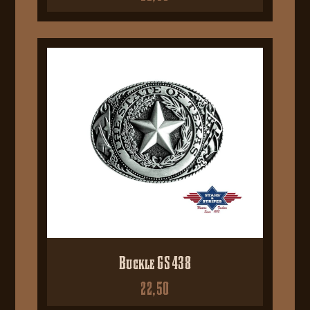
Buckle GS 438
22,50