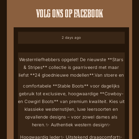
VOLG ONS OP FACEBOOK
2 days ago
Westernliefhebbers opgelet! De nieuwste **Stars
& Stripes** collectie is gearriveerd met maar
liefst **24 gloednieuwe modellen**.
Van stoere en
comfortabele **Stable Boots** voor dagelijks
gebruik tot exclusieve, hoogwaardige **Cowboy-
en Cowgirl Boots** van premium kwaliteit. Kies uit
klassieke westernstijlen, luxe leersoorten en
opvallende designs – voor zowel dames als
heren.
✨ Authentiek western design
✨
Hoogwaardig leder
✨ Uitstekend draagcomfort
✨