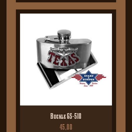
Buckle GS-510
45,00