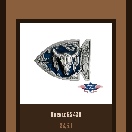
Buckle GS 430
22,50