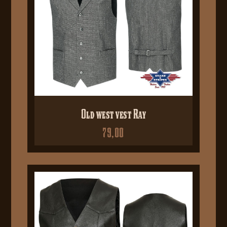
Old west vest Ray
79,00