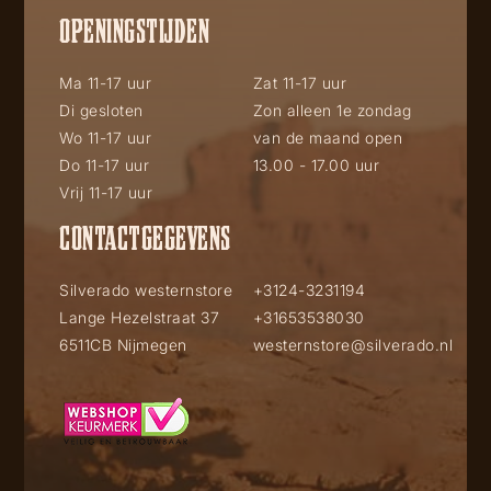
OPENINGSTIJDEN
Ma 11-17 uur
Zat 11-17 uur
Di gesloten
Zon alleen 1e zondag
Wo 11-17 uur
van de maand open
Do 11-17 uur
13.00 - 17.00 uur
Vrij 11-17 uur
CONTACTGEGEVENS
Silverado westernstore
+3124-3231194
Lange Hezelstraat 37
+31653538030
6511CB Nijmegen
westernstore@silverado.nl