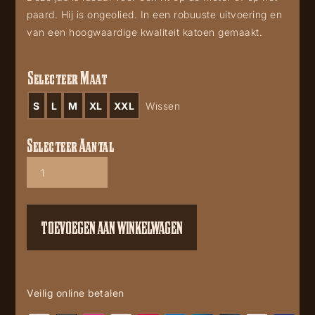
paard. Hij is ongeolied. In een robuuste uitvoering en
van een hoogwaardige kwaliteit katoen gemaakt.
Selecteer Maat
S
L
M
XL
XXL
Wissen
Selecteer Aantal
Goldfield
aantal
TOEVOEGEN AAN WINKELWAGEN
Veilig online betalen