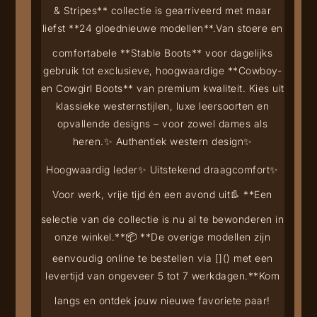
& Stripes** collectie is gearriveerd met maar
liefst **24 gloednieuwe modellen**.
Van stoere en
comfortabele **Stable Boots** voor dagelijks
gebruik tot exclusieve, hoogwaardige **Cowboy-
en Cowgirl Boots** van premium kwaliteit. Kies uit
klassieke westernstijlen, luxe leersoorten en
opvallende designs – voor zowel dames als
heren.
✨ Authentiek western design
✨
Hoogwaardig leder
✨ Uitstekend draagcomfort
✨
Voor werk, vrije tijd én een avond uit
👢 **Een
selectie van de collectie is nu al te bewonderen in
onze winkel.**
📦 **De overige modellen zijn
eenvoudig online te bestellen via [
](
) met een
levertijd van ongeveer 5 tot 7 werkdagen.**
Kom
langs en ontdek jouw nieuwe favoriete paar!