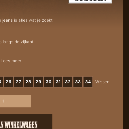
 jeans
is alles wat je zoekt:
 langs de zijkant
.
Lees meer
5
26
27
28
29
30
31
32
33
34
Wissen
AN WINKELWAGEN