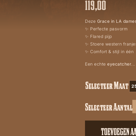
119,00
Deze
Grace in LA dames
✨ Perfecte pasvorm
✨ Flared pijp
✨ Stoere western franjes
✨ Comfort & stijl in één
Een echte
eyecatcher
..
Selecteer Maat
2
Selecteer Aantal
Grace
in
LA
TOEVOEGEN A
52078