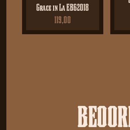
Grace in La EB62018
119,00
BEOORD