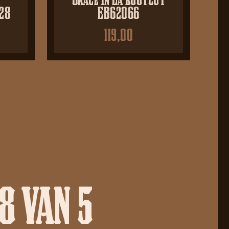
028
EB62066
119,00
8 VAN 5