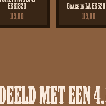
EB81820
Grace in LA EB52
119,00
119,00
EELD MET EEN 4.