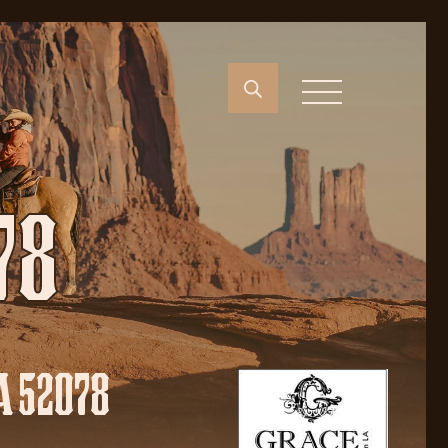
78
A 52078