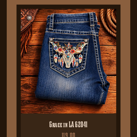
Grace in LA 62041
119,00