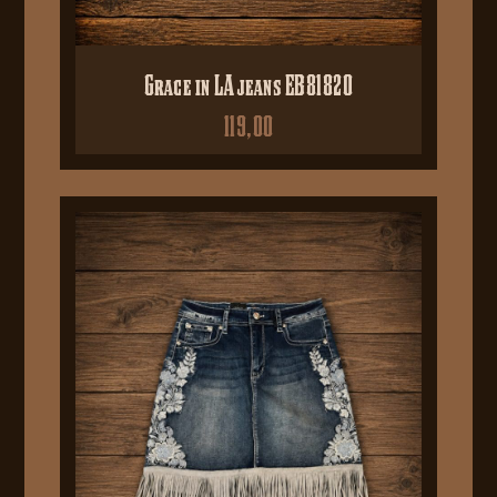
Grace in LA jeans EB81820
119,00