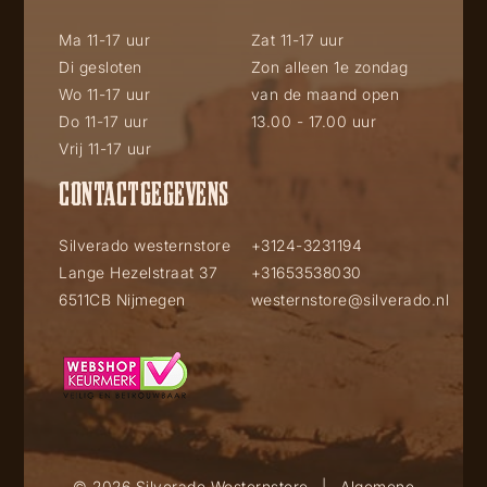
Ma 11-17 uur
Zat 11-17 uur
Di gesloten
Zon alleen 1e zondag
Wo 11-17 uur
van de maand open
Do 11-17 uur
13.00 - 17.00 uur
Vrij 11-17 uur
CONTACTGEGEVENS
Silverado westernstore
+3124-3231194
Lange Hezelstraat 37
+31653538030
6511CB Nijmegen
westernstore@silverado.nl
© 2026 Silverado Westernstore
|
Algemene