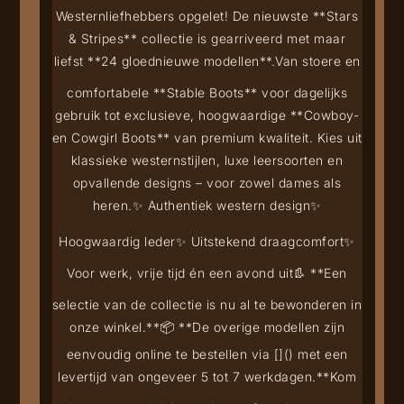
Westernliefhebbers opgelet! De nieuwste **Stars
& Stripes** collectie is gearriveerd met maar
liefst **24 gloednieuwe modellen**.
Van stoere en
comfortabele **Stable Boots** voor dagelijks
gebruik tot exclusieve, hoogwaardige **Cowboy-
en Cowgirl Boots** van premium kwaliteit. Kies uit
klassieke westernstijlen, luxe leersoorten en
opvallende designs – voor zowel dames als
heren.
✨ Authentiek western design
✨
Hoogwaardig leder
✨ Uitstekend draagcomfort
✨
Voor werk, vrije tijd én een avond uit
👢 **Een
selectie van de collectie is nu al te bewonderen in
onze winkel.**
📦 **De overige modellen zijn
eenvoudig online te bestellen via [
](
) met een
levertijd van ongeveer 5 tot 7 werkdagen.**
Kom