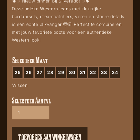
🌵✨ Nieuw binnen bij Silverado! ✨🌵
Deze
unieke Western jeans
met kleurrijke
borduursels, dreamcatchers, veren en stoere details
is een echte blikvanger 🤠👖 Perfect te combineren
met jouw favoriete boots voor een authentieke
Western look!
Selecteer Maat
25
26
27
28
29
30
31
32
33
34
Wissen
Selecteer Aantal
Grace
in
La
EL61990
aantal
TOEVOEGEN AAN WINKELWAGEN