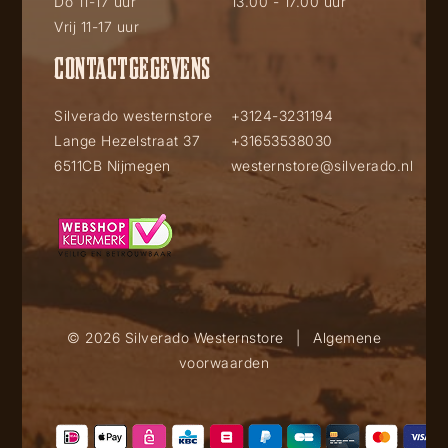
Do 11-17 uur
13.00 - 17.00 uur
Vrij 11-17 uur
CONTACTGEGEVENS
Silverado westernstore
+3124-3231194
Lange Hezelstraat 37
+31653538030
6511CB Nijmegen
westernstore@silverado.nl
© 2026 Silverado Westernstore
|
Algemene
voorwaarden