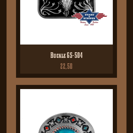
Buckle GS-504
22,50