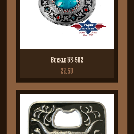
Buckle GS-502
22,50