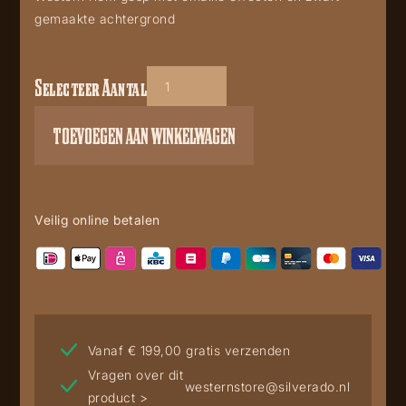
gemaakte achtergrond
Selecteer Aantal
GS-
432
TOEVOEGEN AAN WINKELWAGEN
aantal
Veilig online betalen
Vanaf € 199,00 gratis verzenden
Vragen over dit
westernstore@silverado.nl
product >