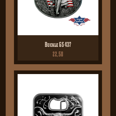
Buckle GS 437
22,50