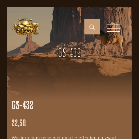
GS-432
GS-432
22,50
Western riem gesp met emaille effecten en zwart