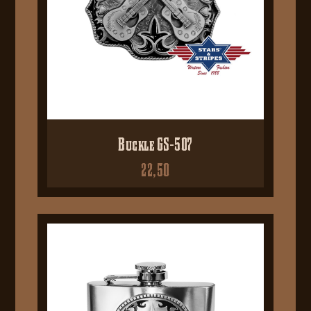
Buckle GS-507
22,50