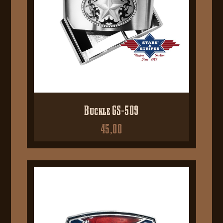
Buckle GS-509
45,00