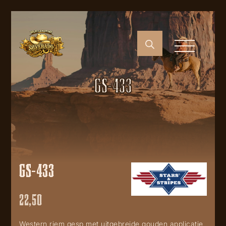
GS-433
GS-433
22,50
Western riem gesp met uitgebreide gouden applicatie