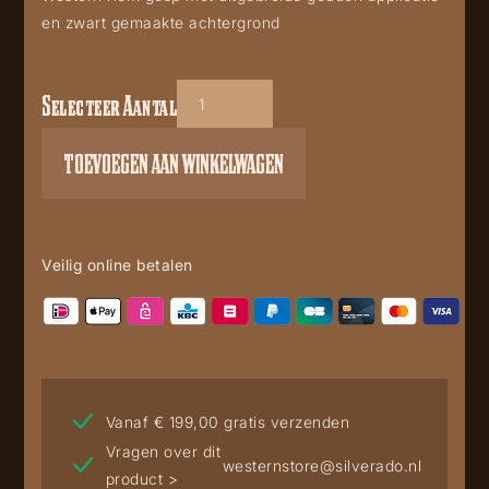
en zwart gemaakte achtergrond
Selecteer Aantal
GS-
433
TOEVOEGEN AAN WINKELWAGEN
aantal
Veilig online betalen
Vanaf € 199,00 gratis verzenden
Vragen over dit
westernstore@silverado.nl
product >