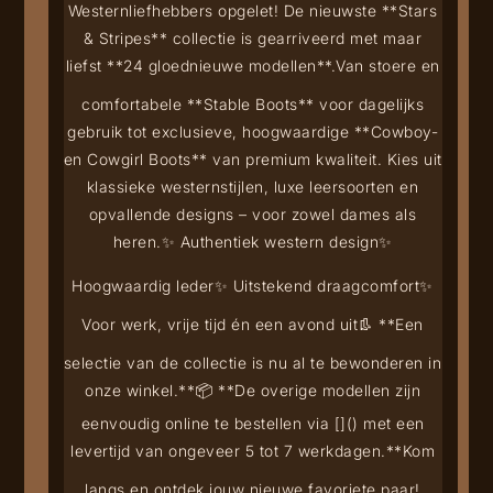
Westernliefhebbers opgelet! De nieuwste **Stars
& Stripes** collectie is gearriveerd met maar
liefst **24 gloednieuwe modellen**.
Van stoere en
comfortabele **Stable Boots** voor dagelijks
gebruik tot exclusieve, hoogwaardige **Cowboy-
en Cowgirl Boots** van premium kwaliteit. Kies uit
klassieke westernstijlen, luxe leersoorten en
opvallende designs – voor zowel dames als
heren.
✨ Authentiek western design
✨
Hoogwaardig leder
✨ Uitstekend draagcomfort
✨
Voor werk, vrije tijd én een avond uit
👢 **Een
selectie van de collectie is nu al te bewonderen in
onze winkel.**
📦 **De overige modellen zijn
eenvoudig online te bestellen via [
](
) met een
levertijd van ongeveer 5 tot 7 werkdagen.**
Kom
langs en ontdek jouw nieuwe favoriete paar!