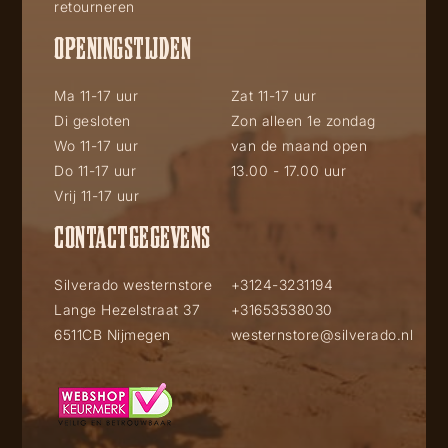
retourneren
OPENINGSTIJDEN
Ma 11-17 uur
Zat 11-17 uur
Di gesloten
Zon alleen 1e zondag
Wo 11-17 uur
van de maand open
Do 11-17 uur
13.00 - 17.00 uur
Vrij 11-17 uur
CONTACTGEGEVENS
Silverado westernstore
+3124-3231194
Lange Hezelstraat 37
+31653538030
6511CB Nijmegen
westernstore@silverado.nl