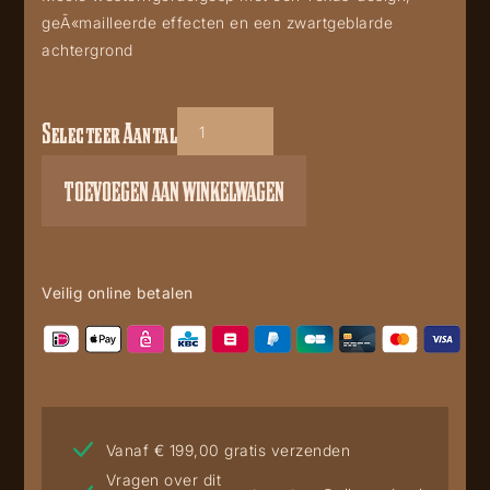
geÃ«mailleerde effecten en een zwartgeblarde
achtergrond
Selecteer Aantal
GS609
aantal
TOEVOEGEN AAN WINKELWAGEN
Veilig online betalen
Vanaf € 199,00 gratis verzenden
Vragen over dit