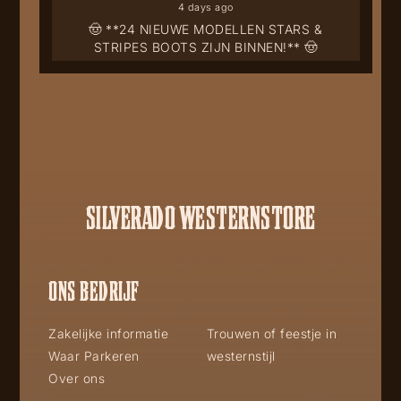
4 days ago
🤠 **24 NIEUWE MODELLEN STARS &
STRIPES BOOTS ZIJN BINNEN!** 🤠
SILVERADO WESTERNSTORE
ONS BEDRIJF
Zakelijke informatie
Trouwen of feestje in
Waar Parkeren
westernstijl
Over ons