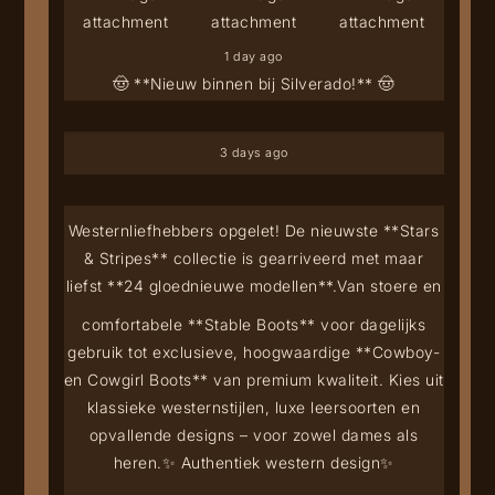
1 day ago
🤠 **Nieuw binnen bij Silverado!** 🤠
3 days ago
Westernliefhebbers opgelet! De nieuwste **Stars
& Stripes** collectie is gearriveerd met maar
liefst **24 gloednieuwe modellen**.
Van stoere en
comfortabele **Stable Boots** voor dagelijks
gebruik tot exclusieve, hoogwaardige **Cowboy-
en Cowgirl Boots** van premium kwaliteit. Kies uit
klassieke westernstijlen, luxe leersoorten en
opvallende designs – voor zowel dames als
heren.
✨ Authentiek western design
✨