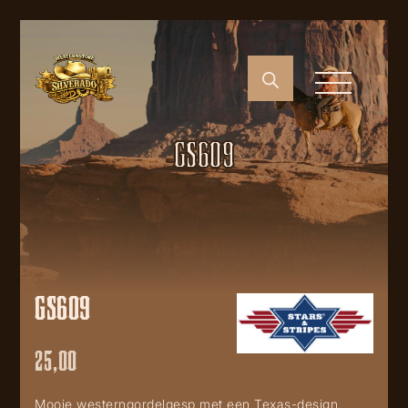
GS609
GS609
25,00
Mooie westerngordelgesp met een Texas-design,