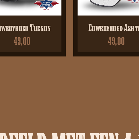
owboyhoed Tucson
Cowboyhoed Asht
49,00
49,00