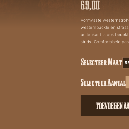
69,00
Vormvaste westernstroh
westernbuckle en strass
buitenkant is ook bedekt
studs. Comfortabele pa
Selecteer Maat
5
Selecteer Aantal
Hoed
Paola
aantal
TOEVOEGEN A