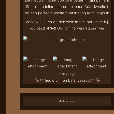
De nieuwe **Ariat cowboyhoeden** zijn binnen!
Stoere modellen met de bekende Ariat-kwaliteit
en een perfecte western uitstraling.
Kom langs in
onze winkel en ontdek welk model het beste bij
jou past! 🌵🐎
🌐 Ook online verkrijgbaar via
2 days ago
🤠 **Nieuw binnen bij Silverado!** 🤠
4 days ago