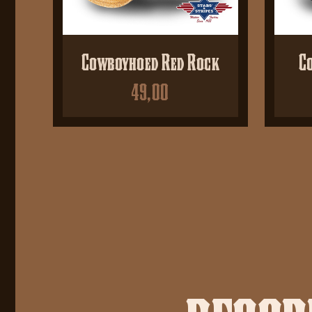
Cowboyhoed Red Rock
C
49,00