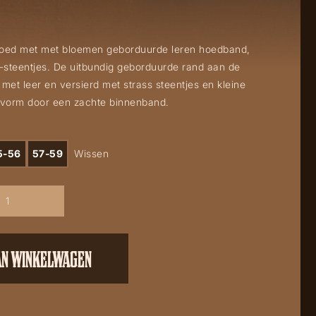
oed met met bloemen geborduurde leren hoedband,
-steentjes. De uitbundig geborduurde rand aan de
 met leer en versierd met strass steentjes en kleine
svorm door een zachte binnenband.
5-56
57-59
Wissen
AN WINKELWAGEN