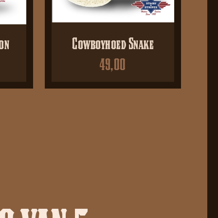
on
Cowboyhoed Snake
49,00