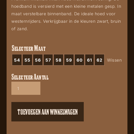
hoedband is versierd met een kleine metalen gesp. In
maat verstelbare binnenband. De ideale hoed voor
westernrijders. Verkrijgbaar in de kleuren zwart, bruin
of zand.
Selecteer Maat
54
55
56
57
58
59
60
61
62
Wissen
Selecteer Aantal
Houston
Sand
aantal
TOEVOEGEN AAN WINKELWAGEN