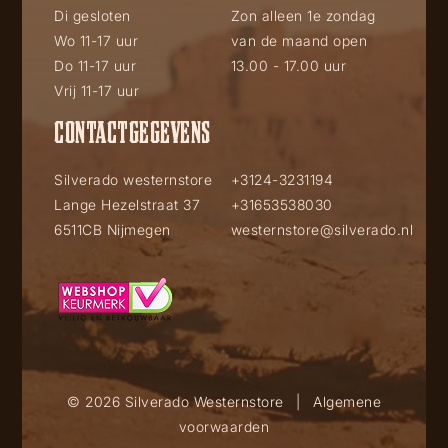
Di gesloten
Zon alleen 1e zondag
Wo 11-17 uur
van de maand open
Do 11-17 uur
13.00 - 17.00 uur
Vrij 11-17 uur
CONTACTGEGEVENS
Silverado westernstore
+3124-3231194
Lange Hezelstraat 37
+31653538030
6511CB Nijmegen
westernstore@silverado.nl
© 2026 Silverado Westernstore
|
Algemene
voorwaarden