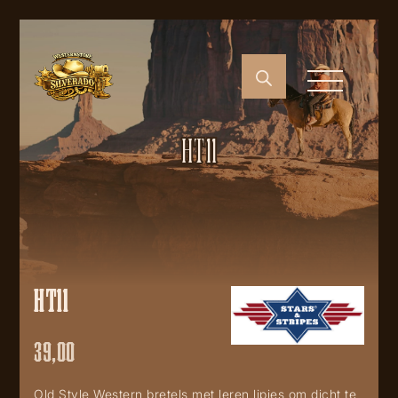
HT11
HT11
39,00
Old Style Western bretels met leren lipjes om dicht te