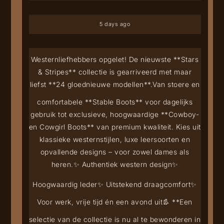
5 days ago
Westernliefhebbers opgelet! De nieuwste **Stars
& Stripes** collectie is gearriveerd met maar
liefst **24 gloednieuwe modellen**.
Van stoere en
comfortabele **Stable Boots** voor dagelijks
gebruik tot exclusieve, hoogwaardige **Cowboy-
en Cowgirl Boots** van premium kwaliteit. Kies uit
klassieke westernstijlen, luxe leersoorten en
opvallende designs – voor zowel dames als
heren.
✨ Authentiek western design
✨
Hoogwaardig leder
✨ Uitstekend draagcomfort
✨
Voor werk, vrije tijd én een avond uit
👢 **Een
selectie van de collectie is nu al te bewonderen in