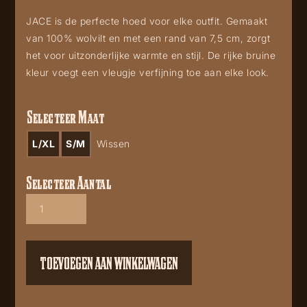
JACE is de perfecte hoed voor elke outfit. Gemaakt
van 100% wolvilt en met een rand van 7,5 cm, zorgt
het voor uitzonderlijke warmte en stijl. De rijke bruine
kleur voegt een vleugje verfijning toe aan elke look.
Selecteer Maat
L/XL
S/M
Wissen
Selecteer Aantal
Jace
2456
aantal
TOEVOEGEN AAN WINKELWAGEN