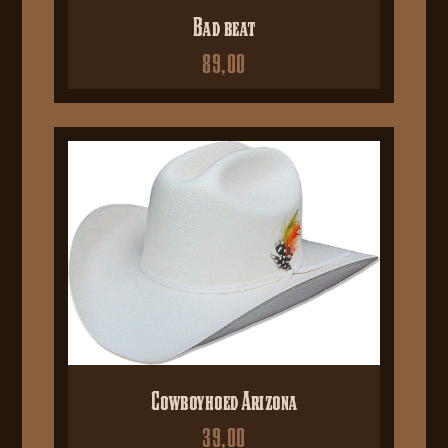
Bad beat
89,00
Cowboyhoed Arizona
39,00