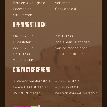
Betalen & veiligheid
veiligheid
Leveren en
Cookiebeleid
retourneren
OPENINGSTIJDEN
Ma 11-17 uur
Zat 11-17 uur
Di gesloten
Zon alleen 1e zondag
Wo 11-17 uur
van de maand open
Do 11-17 uur
13.00 - 17.00 uur
Vrij 11-17 uur
CONTACTGEGEVENS
Silverado westernstore
+3124-3231194
Lange Hezelstraat 37
+31653538030
6511CB Nijmegen
westernstore@silverado.nl