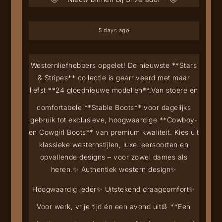
5 days ago
Westernliefhebbers opgelet! De nieuwste **Stars
& Stripes** collectie is gearriveerd met maar
liefst **24 gloednieuwe modellen**.
Van stoere en
comfortabele **Stable Boots** voor dagelijks
gebruik tot exclusieve, hoogwaardige **Cowboy-
en Cowgirl Boots** van premium kwaliteit. Kies uit
klassieke westernstijlen, luxe leersoorten en
opvallende designs – voor zowel dames als
heren.
✨ Authentiek western design
✨
Hoogwaardig leder
✨ Uitstekend draagcomfort
✨
Voor werk, vrije tijd én een avond uit
👢 **Een