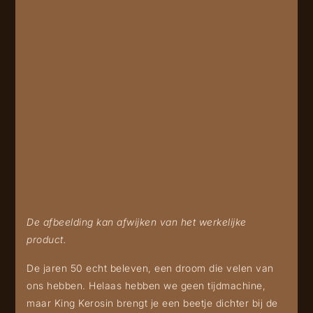
De afbeelding kan afwijken van het werkelijke
product.
De jaren 50 echt beleven, een droom die velen van
ons hebben. Helaas hebben we geen tijdmachine,
maar King Kerosin brengt je een beetje dichter bij de