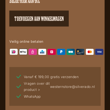
Selecteer Aantal
Jeans
Robin
aantal
TOEVOEGEN AAN WINKELWAGEN
Veilig online betalen
Vanaf € 199,00 gratis verzenden
Vragen over dit
westernstore@silverado.nl
product >
WhatsApp