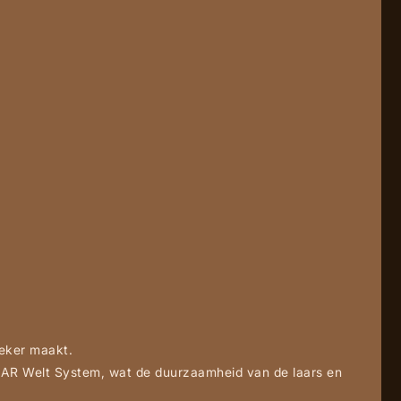
ieker maakt.
AR Welt System, wat de duurzaamheid van de laars en