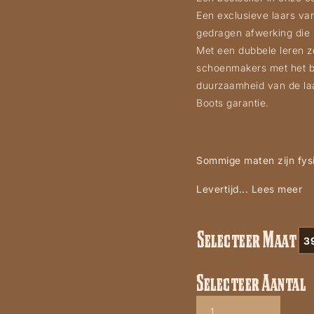
Een exclusieve laars van
gedragen afwerking die
Met een dubbele leren 
schoenmakers met het 
duurzaamheid van de laa
Boots garantie.
Sommige maten zijn fysi
Levertijd...
Lees meer
Selecteer Maat
3
Selecteer Aantal
Mayura
1935-