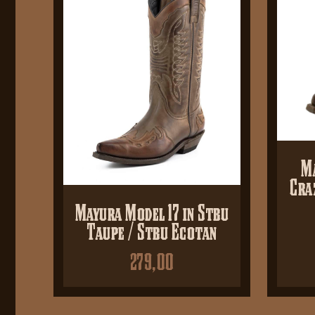
Ma
Cra
Mayura Model 17 in Stbu
Taupe / Stbu Ecotan
279,00