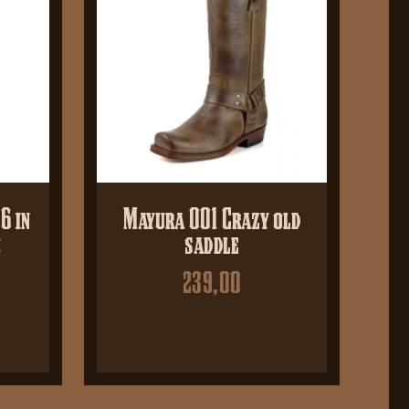
6 in
Mayura 001 Crazy old
o
saddle
239,00