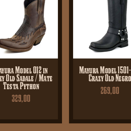
yura Model 012 in
Mayura Model 1501-
zy Old Sadale / Mate
Crazy Old Negr
Testa Python
269,00
329,00