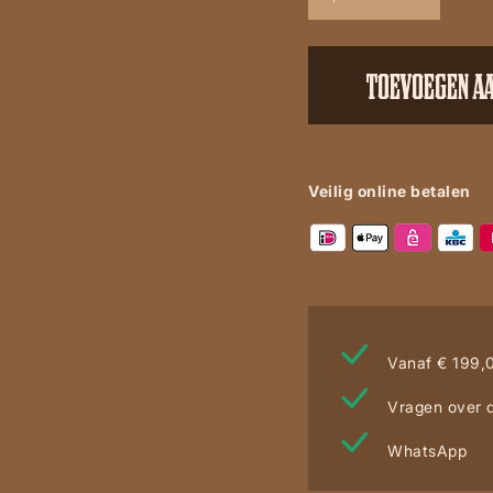
c
Mianelo
Zamora/Camel
TOEVOEGEN A
3
Python
aantal
Veilig online betalen
Vanaf € 199,0
Vragen over d
WhatsApp