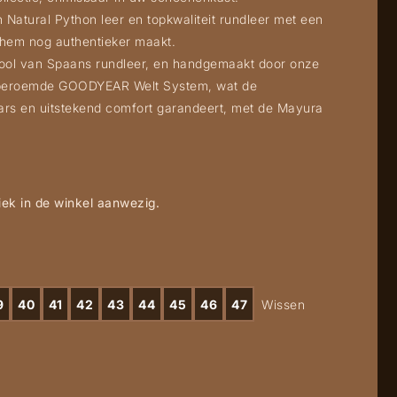
 Natural Python leer en topkwaliteit rundleer met een
 hem nog authentieker maakt.
zool van Spaans rundleer, en handgemaakt door onze
beroemde GOODYEAR Welt System, wat de
rs en uitstekend comfort garandeert, met de Mayura
ek in de winkel aanwezig.
9
40
41
42
43
44
45
46
47
Wissen