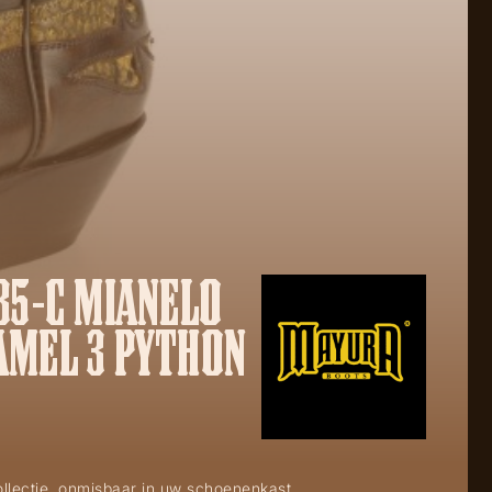
35-C MIANELO
AMEL 3 PYTHON
ollectie, onmisbaar in uw schoenenkast.