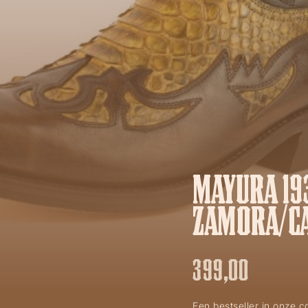
MAYURA 19
ZAMORA/C
399,00
Een bestseller in onze c