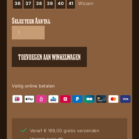
36
37
38
39
40
41
Wissen
Selecteer Aantal
Mayura
2374
Serraprim
Whisky
aantal
TOEVOEGEN AAN WINKELWAGEN
Veilig online betalen
Vanaf € 199,00 gratis verzenden
Vragen over dit