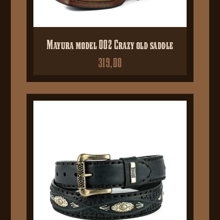
Mayura model 002 Crazy old saddle
319,00