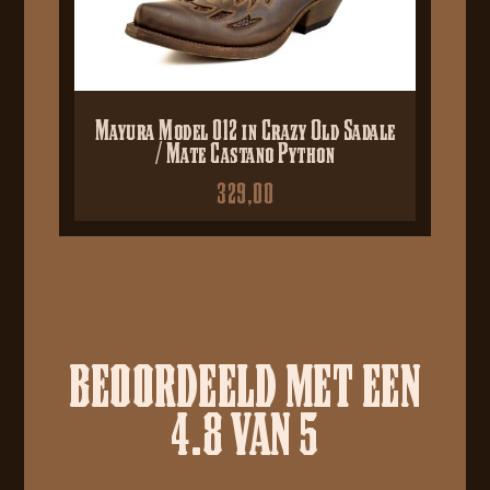
Mayura Model 012 in Crazy Old Sadale
/ Mate Castano Python
329,00
BEOORDEELD MET EEN
4.8 VAN 5