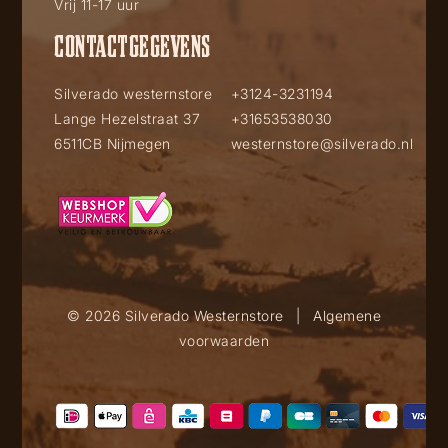
Vrij 11-17 uur
CONTACTGEGEVENS
Silverado westernstore
+3124-3231194
Lange Hezelstraat 37
+31653538030
6511CB Nijmegen
westernstore@silverado.nl
© 2026 Silverado Westernstore
|
Algemene
voorwaarden