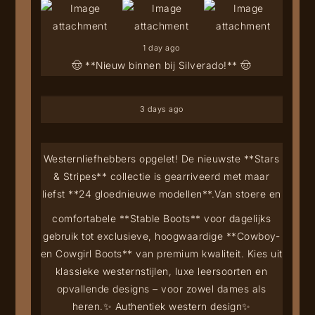
1 day ago
🤠 **Nieuw binnen bij Silverado!** 🤠
3 days ago
Westernliefhebbers opgelet! De nieuwste **Stars
& Stripes** collectie is gearriveerd met maar
liefst **24 gloednieuwe modellen**.
Van stoere en
comfortabele **Stable Boots** voor dagelijks
gebruik tot exclusieve, hoogwaardige **Cowboy-
en Cowgirl Boots** van premium kwaliteit. Kies uit
klassieke westernstijlen, luxe leersoorten en
opvallende designs – voor zowel dames als
heren.
✨ Authentiek western design
✨