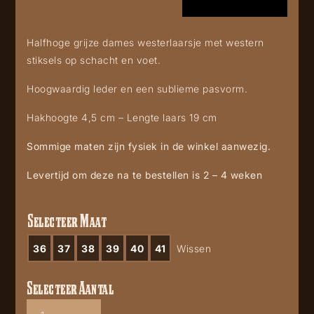
Halfhoge grijze dames westerlaarsje met western
stiksels op schacht en voet.
Hoogwaardig leder en een sublieme pasvorm.
Hakhoogte 4,5 cm – Lengte laars 19 cm
Sommige maten zijn fysiek in de winkel aanwezig.
Levertijd om deze na te bestellen is 2 – 4 weken
Selecteer Maat
36
37
38
39
40
41
Wissen
Selecteer Aantal
Mayura
2374