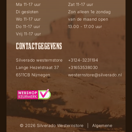
Ma 11-17 uur
Zat 11-17 uur
Di gesloten
Zon alleen 1e zondag
Wo 11-17 uur
van de maand open
Do 11-17 uur
13.00 - 17.00 uur
Vrij 11-17 uur
CONTACTGEGEVENS
Silverado westernstore
+3124-3231194
Lange Hezelstraat 37
+31653538030
6511CB Nijmegen
westernstore@silverado.nl
© 2026 Silverado Westernstore
|
Algemene