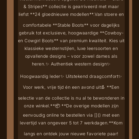
& Stripes** collectie is gearriveerd met maar
liefst **24 gloednieuwe modellen**.
Van stoere en
comfortabele **Stable Boots** voor dagelijks
gebruik tot exclusieve, hoogwaardige **Cowboy-
en Cowgirl Boots** van premium kwaliteit. Kies uit
klassieke westernstijlen, luxe leersoorten en
opvallende designs – voor zowel dames als
heren.
✨ Authentiek western design
✨
Hoogwaardig leder
✨ Uitstekend draagcomfort
✨
Voor werk, vrije tijd én een avond uit
👢 **Een
selectie van de collectie is nu al te bewonderen in
onze winkel.**
📦 **De overige modellen zijn
eenvoudig online te bestellen via [
](
) met een
levertijd van ongeveer 5 tot 7 werkdagen.**
Kom
langs en ontdek jouw nieuwe favoriete paar!