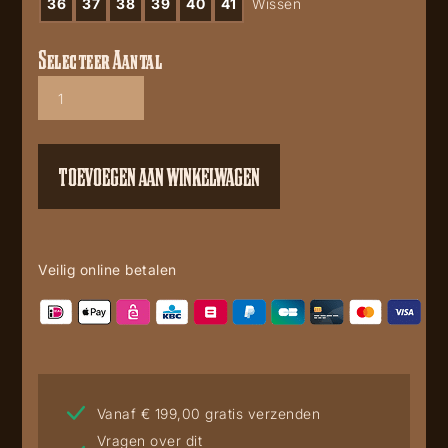
36
37
38
39
40
41
Wissen
Selecteer Aantal
Mayura
Model
Marie
2496
Green
TOEVOEGEN AAN WINKELWAGEN
aantal
Veilig online betalen
Vanaf € 199,00 gratis verzenden
Vragen over dit