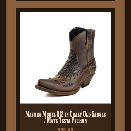
Mayura Model 012 in Crazy Old Sadale
/ Mate Testa Python
329,00