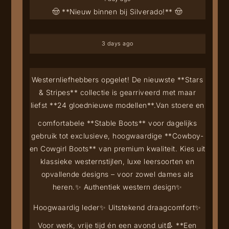
🤠 **Nieuw binnen bij Silverado!** 🤠
3 days ago
Westernliefhebbers opgelet! De nieuwste **Stars
& Stripes** collectie is gearriveerd met maar
liefst **24 gloednieuwe modellen**.
Van stoere en
comfortabele **Stable Boots** voor dagelijks
gebruik tot exclusieve, hoogwaardige **Cowboy-
en Cowgirl Boots** van premium kwaliteit. Kies uit
klassieke westernstijlen, luxe leersoorten en
opvallende designs – voor zowel dames als
heren.
✨ Authentiek western design
✨
Hoogwaardig leder
✨ Uitstekend draagcomfort
✨
Voor werk, vrije tijd én een avond uit
👢 **Een