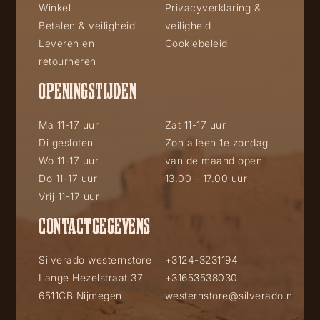
Winkel
Privacyverklaring &
Betalen & veiligheid
veiligheid
Leveren en
Cookiebeleid
retourneren
OPENINGSTIJDEN
Ma 11-17 uur
Zat 11-17 uur
Di gesloten
Zon alleen 1e zondag
Wo 11-17 uur
van de maand open
Do 11-17 uur
13.00 - 17.00 uur
Vrij 11-17 uur
CONTACTGEGEVENS
Silverado westernstore
+3124-3231194
Lange Hezelstraat 37
+31653538030
6511CB Nijmegen
westernstore@silverado.nl