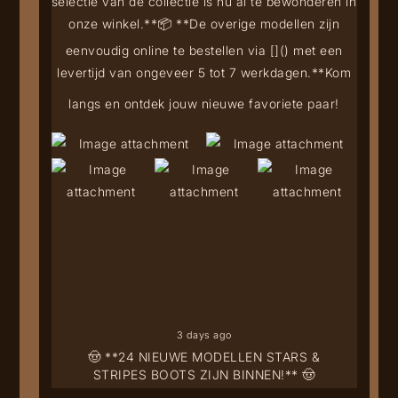
selectie van de collectie is nu al te bewonderen in
onze winkel.**
📦 **De overige modellen zijn
eenvoudig online te bestellen via [
](
) met een
levertijd van ongeveer 5 tot 7 werkdagen.**
Kom
langs en ontdek jouw nieuwe favoriete paar!
3 days ago
🤠 **24 NIEUWE MODELLEN STARS &
STRIPES BOOTS ZIJN BINNEN!** 🤠