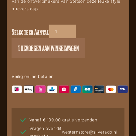
Van de ontwerpmakers van Stetson deze leuke style
truckers cap
Selecteer Aantal
New
York
TOEVOEGEN AAN WINKELWAGEN
Pizza
aantal
Veilig online betalen
Vanaf € 199,00 gratis verzenden
Vragen over dit
westernstore@silverado.nl
product >