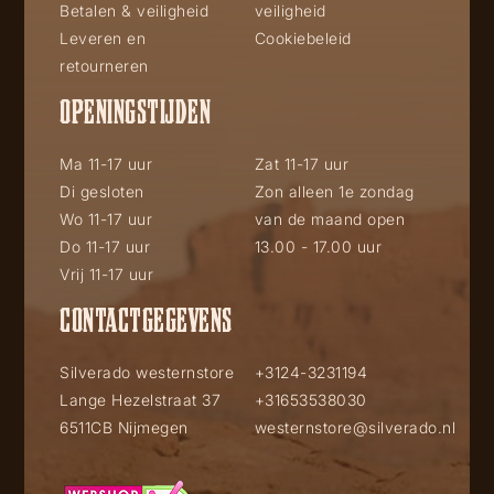
Betalen & veiligheid
veiligheid
Leveren en
Cookiebeleid
retourneren
OPENINGSTIJDEN
Ma 11-17 uur
Zat 11-17 uur
Di gesloten
Zon alleen 1e zondag
Wo 11-17 uur
van de maand open
Do 11-17 uur
13.00 - 17.00 uur
Vrij 11-17 uur
CONTACTGEGEVENS
Silverado westernstore
+3124-3231194
Lange Hezelstraat 37
+31653538030
6511CB Nijmegen
westernstore@silverado.nl