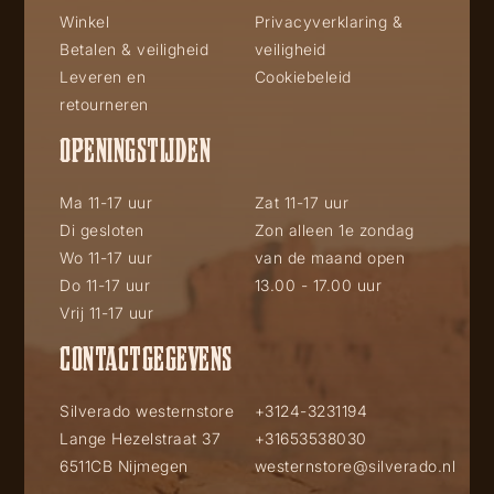
Winkel
Privacyverklaring &
Betalen & veiligheid
veiligheid
Leveren en
Cookiebeleid
retourneren
OPENINGSTIJDEN
Ma 11-17 uur
Zat 11-17 uur
Di gesloten
Zon alleen 1e zondag
Wo 11-17 uur
van de maand open
Do 11-17 uur
13.00 - 17.00 uur
Vrij 11-17 uur
CONTACTGEGEVENS
Silverado westernstore
+3124-3231194
Lange Hezelstraat 37
+31653538030
6511CB Nijmegen
westernstore@silverado.nl