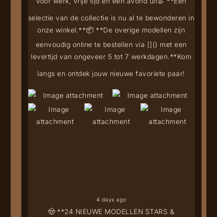
Voor werk, vrije tijd én een avond uit
👢 **Een
selectie van de collectie is nu al te bewonderen in
onze winkel.**
📦 **De overige modellen zijn
eenvoudig online te bestellen via [
](
) met een
levertijd van ongeveer 5 tot 7 werkdagen.**
Kom
langs en ontdek jouw nieuwe favoriete paar!
4 days ago
🤠 **24 NIEUWE MODELLEN STARS &