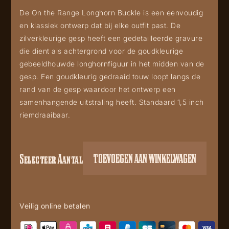
De On the Range Longhorn Buckle is een eenvoudig
en klassiek ontwerp dat bij elke outfit past. De
zilverkleurige gesp heeft een gedetailleerde gravure
die dient als achtergrond voor de goudkleurige
gebeeldhouwde longhornfiguur in het midden van de
gesp. Een goudkleurig gedraaid touw loopt langs de
rand van de gesp waardoor het ontwerp een
samenhangende uitstraling heeft. Standaard 1,5 inch
riemdraaibaar.
Selecteer Aantal
TOEVOEGEN AAN WINKELWAGEN
On
the
Range
buckle
Veilig online betalen
A1079P
aantal