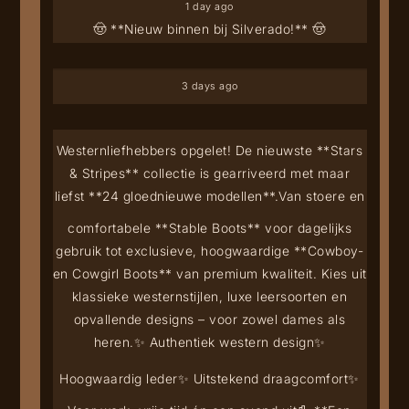
1 day ago
🤠 **Nieuw binnen bij Silverado!** 🤠
3 days ago
Westernliefhebbers opgelet! De nieuwste **Stars
& Stripes** collectie is gearriveerd met maar
liefst **24 gloednieuwe modellen**.
Van stoere en
comfortabele **Stable Boots** voor dagelijks
gebruik tot exclusieve, hoogwaardige **Cowboy-
en Cowgirl Boots** van premium kwaliteit. Kies uit
klassieke westernstijlen, luxe leersoorten en
opvallende designs – voor zowel dames als
heren.
✨ Authentiek western design
✨
Hoogwaardig leder
✨ Uitstekend draagcomfort
✨