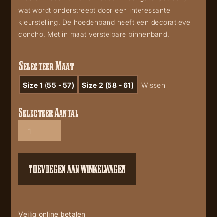
wat wordt onderstreept door een interessante
kleurstelling. De hoedenband heeft een decoratieve
concho. Met in maat verstelbare binnenband.
Selecteer Maat
Size 1 (55 - 57)
Size 2 (58 - 61)
Wissen
Selecteer Aantal
Orlando
aantal
TOEVOEGEN AAN WINKELWAGEN
Veilig online betalen