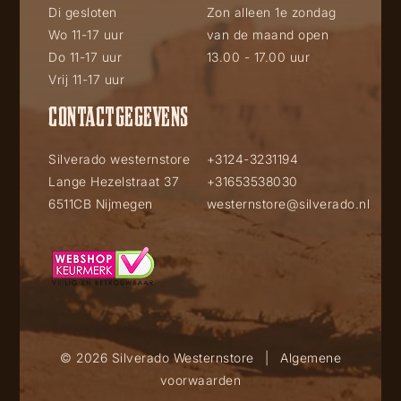
Di gesloten
Zon alleen 1e zondag
Wo 11-17 uur
van de maand open
Do 11-17 uur
13.00 - 17.00 uur
Vrij 11-17 uur
CONTACTGEGEVENS
Silverado westernstore
+3124-3231194
Lange Hezelstraat 37
+31653538030
6511CB Nijmegen
westernstore@silverado.nl
© 2026 Silverado Westernstore
|
Algemene
voorwaarden