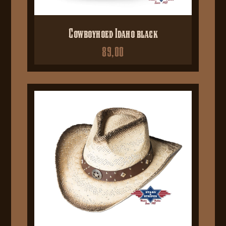
Cowboyhoed Idaho black
89,00