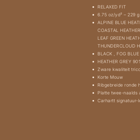
RELAXED FIT
6.75 oz/yd² – 229 
ALPINE BLUE HEAT
COASTAL HEATHER 
LEAF GREEN HEATH
THUNDERCLOUD HE
BLACK , FOG BLUE 
HEATHER GREY 90%
Zware kwaliteit tric
Korte Mouw
Ribgebreide ronde 
Platte twee-naalds
Carhartt signatuur-