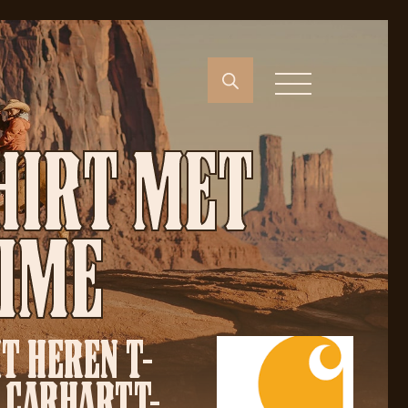
SHIRT MET
LIME
T HEREN T-
 CARHARTT-