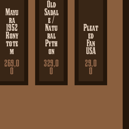
Old
Mayu
Sadal
ra
e /
1952
Natu
Pleat
Rony
ral
ed
tote
Pyth
Fan
m
on
USA
269,0
329,0
29,0
0
0
0