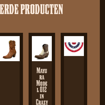
EERDE PRODUCTEN
Mayu
ra
Mode
l 012
in
Crazy