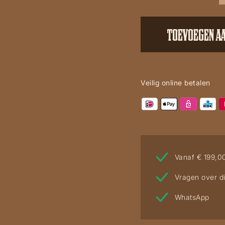
Fit
Heren
TOEVOEGEN A
T-
Shirt
Met
Carhartt-
Veilig online betalen
Logo
lime
aantal
Vanaf € 199,0
Vragen over di
WhatsApp