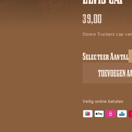
39,00
Stoere Truckers cap van
Selecteer Aantal
Rock
and
TOEVOEGEN A
Roll
legend
Elvis
cap
Veilig online betalen
aantal