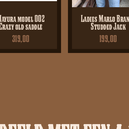
ayura model 002
Ladies Marlo Bra
Crazy old saddle
Studded Jack
319,00
199,00