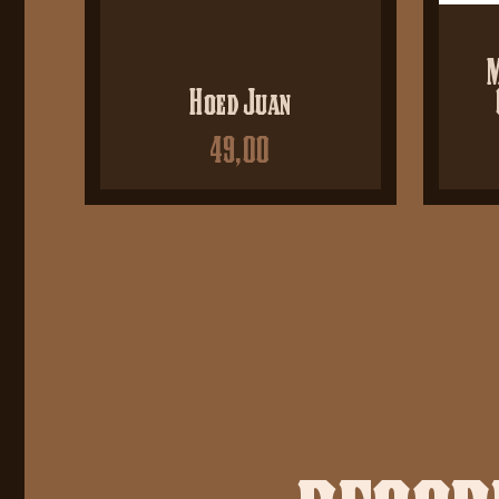
M
Hoed Juan
49,00