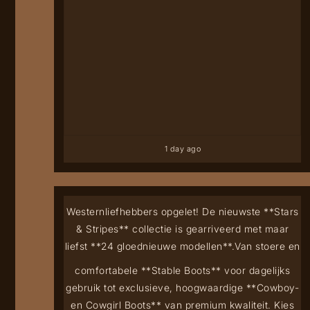
liefst **24 gloednieuwe modellen**.
Van stoere en
comfortabele **Stable Boots** voor dagelijks
gebruik tot exclusieve, hoogwaardige **Cowboy-
en Cowgirl Boots** van premium kwaliteit. Kies
uit klassieke westernstijlen, luxe leersoorten en
opvallende designs – voor zowel dames als
heren.
✨ Authentiek western design
✨
Hoogwaardig leder
✨ Uitstekend draagcomfort
✨
Voor werk, vrije tijd én een avond uit
👢 **Een
selectie van de collectie is nu al te bewonderen
in onze winkel.**
📦 **De overige modellen zijn
eenvoudig online te bestellen via [
](
) met een
levertijd van ongeveer 5 tot 7 werkdagen.**
Kom
langs en ontdek jouw nieuwe favoriete paar!