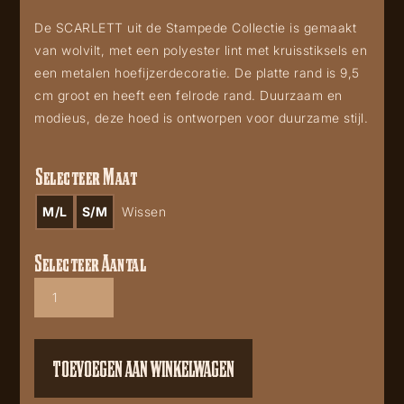
De SCARLETT uit de Stampede Collectie is gemaakt
van wolvilt, met een polyester lint met kruisstiksels en
een metalen hoefijzerdecoratie. De platte rand is 9,5
cm groot en heeft een felrode rand. Duurzaam en
modieus, deze hoed is ontworpen voor duurzame stijl.
Selecteer Maat
M/L
S/M
Wissen
Selecteer Aantal
Scarlett
2252
aantal
TOEVOEGEN AAN WINKELWAGEN