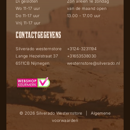
Di gesloten
Zon alleen 1e zondag
Wo 11-17 uur
van de maand open
Do 11-17 uur
13.00 - 17.00 uur
Vrij 11-17 uur
CONTACTGEGEVENS
Silverado westernstore
+3124-3231194
Lange Hezelstraat 37
+31653538030
6511CB Nijmegen
westernstore@silverado.nl
© 2026 Silverado Westernstore
|
Algemene
voorwaarden