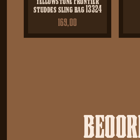
studdes sling bag 13324
169,00
BEOORD