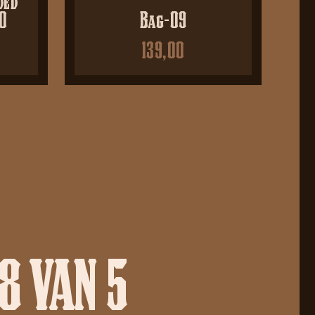
20
Bag-09
139,00
8 VAN 5