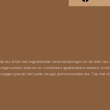
nde tas schat met ingewikkelde verenversieringen en de look va
vrijgevochten zwerver en combineert gedetailleerd westers scrol
egen precies het juiste vleugje grensromantiek toe. Top met rit