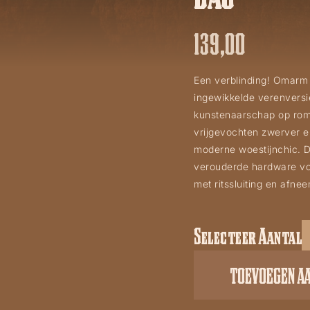
139,00
Een verblinding! Omarm 
ingewikkelde verenversi
kunstenaarschap op romi
vrijgevochten zwerver e
moderne woestijnchic. D
verouderde hardware voe
met ritssluiting en afne
Selecteer Aantal
Sparkling
Desert
TOEVOEGEN A
round
bag