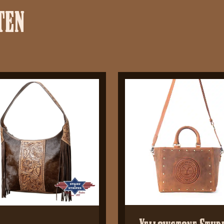
TEN
Yellowstone Stud