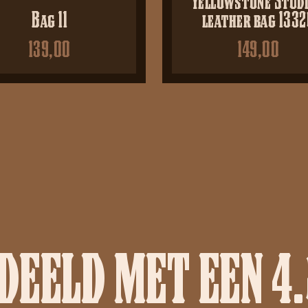
Bag 11
leather bag 133
139,00
149,00
EELD MET EEN 4.