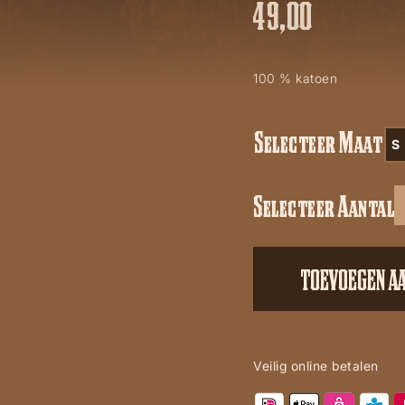
49,00
100 % katoen
Selecteer Maat
S
Selecteer Aantal
Split
road
aantal
TOEVOEGEN A
Veilig online betalen