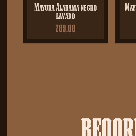
Mayura Alabama negro
May
lavado
289,00
BEOORD