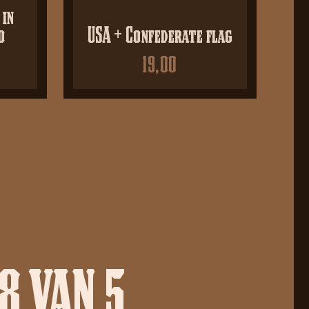
 in
o
USA + Confederate flag
19,00
8 VAN 5