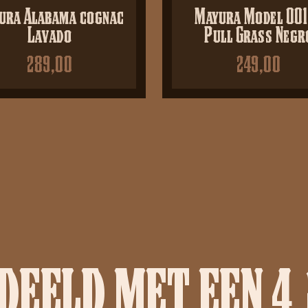
ura Alabama cognac
Mayura Model 001
Lavado
Pull Grass Negr
289,00
249,00
EELD MET EEN 4.