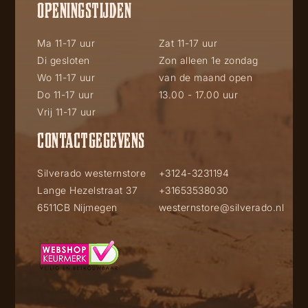
OPENINGSTIJDEN
Ma 11-17 uur
Zat 11-17 uur
Di gesloten
Zon alleen 1e zondag
Wo 11-17 uur
van de maand open
Do 11-17 uur
13.00 - 17.00 uur
Vrij 11-17 uur
CONTACTGEGEVENS
Silverado westernstore
+3124-3231194
Lange Hezelstraat 37
+31653538030
6511CB Nijmegen
westernstore@silverado.nl