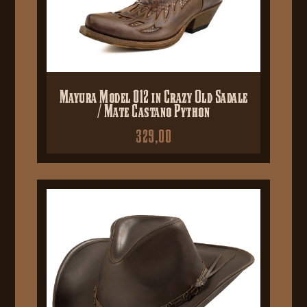
Mayura Model 012 in Crazy Old Sadale
/ Mate Castano Python
329,00