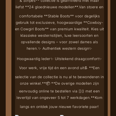
& Stripes** collectie is gearriveerd met maar
liefst **24 gloednieuwe modellen**.
Van stoere en
comfortabele **Stable Boots** voor dagelijks
gebruik tot exclusieve, hoogwaardige **Cowboy-
en Cowgirl Boots** van premium kwaliteit. Kies uit
klassieke westernstijlen, luxe leersoorten en
opvallende designs – voor zowel dames als
heren.
✨ Authentiek western design
✨
Hoogwaardig leder
✨ Uitstekend draagcomfort
✨
Voor werk, vrije tijd én een avond uit
👢 **Een
selectie van de collectie is nu al te bewonderen in
onze winkel.**
📦 **De overige modellen zijn
eenvoudig online te bestellen via [
](
) met een
levertijd van ongeveer 5 tot 7 werkdagen.**
Kom
langs en ontdek jouw nieuwe favoriete paar!