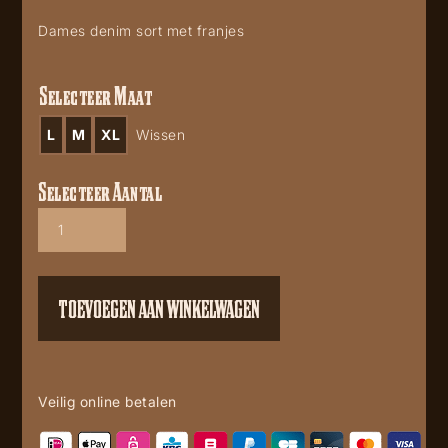
Dames denim sort met franjes
Selecteer Maat
L
M
XL
Wissen
Selecteer Aantal
Star
denim
skirt
aantal
TOEVOEGEN AAN WINKELWAGEN
Veilig online betalen