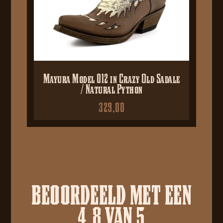
Mayura Model 012 in Crazy Old Sadale
/ Natural Python
329,00
BEOORDEELD MET EEN
4.8 VAN 5