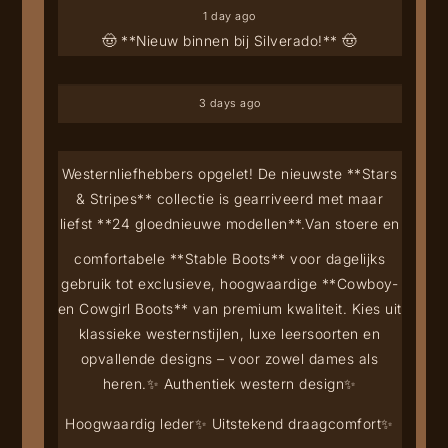
1 day ago
🤠 **Nieuw binnen bij Silverado!** 🤠
3 days ago
Westernliefhebbers opgelet! De nieuwste **Stars
& Stripes** collectie is gearriveerd met maar
liefst **24 gloednieuwe modellen**.
Van stoere en
comfortabele **Stable Boots** voor dagelijks
gebruik tot exclusieve, hoogwaardige **Cowboy-
en Cowgirl Boots** van premium kwaliteit. Kies uit
klassieke westernstijlen, luxe leersoorten en
opvallende designs – voor zowel dames als
heren.
✨ Authentiek western design
✨
Hoogwaardig leder
✨ Uitstekend draagcomfort
✨