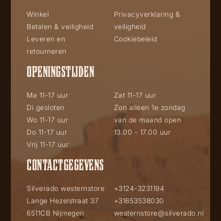
Winkel
Privacyverklaring &
Betalen & veiligheid
veiligheid
Leveren en
Cookiebeleid
retourneren
OPENINGSTIJDEN
Ma 11-17 uur
Zat 11-17 uur
Di gesloten
Zon alleen 1e zondag
Wo 11-17 uur
van de maand open
Do 11-17 uur
13.00 - 17.00 uur
Vrij 11-17 uur
CONTACTGEGEVENS
Silverado westernstore
+3124-3231194
Lange Hezelstraat 37
+31653538030
6511CB Nijmegen
westernstore@silverado.nl