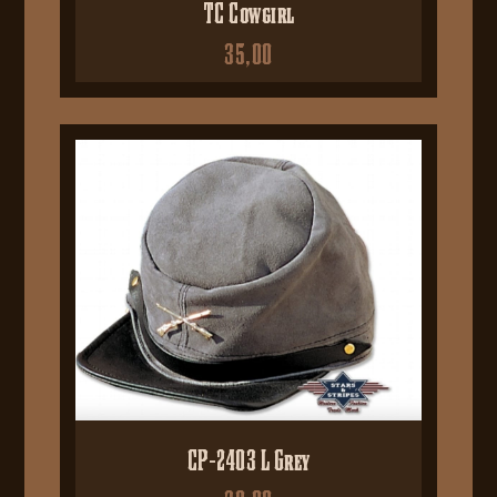
TC Cowgirl
35,00
CP-2403 L Grey