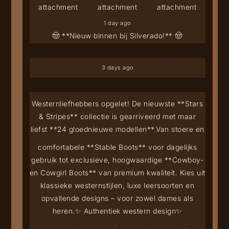
1 day ago
🤠 **Nieuw binnen bij Silverado!** 🤠
3 days ago
Westernliefhebbers opgelet! De nieuwste **Stars
& Stripes** collectie is gearriveerd met maar
liefst **24 gloednieuwe modellen**.
Van stoere en
comfortabele **Stable Boots** voor dagelijks
gebruik tot exclusieve, hoogwaardige **Cowboy-
en Cowgirl Boots** van premium kwaliteit. Kies uit
klassieke westernstijlen, luxe leersoorten en
opvallende designs – voor zowel dames als
heren.
✨ Authentiek western design
✨