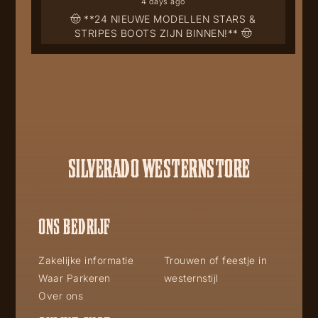
4 days ago
🤠 **24 NIEUWE MODELLEN STARS &
STRIPES BOOTS ZIJN BINNEN!** 🤠
SILVERADO WESTERNSTORE
ONS BEDRIJF
Zakelijke informatie
Trouwen of feestje in
Waar Parkeren
westernstijl
Over ons