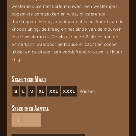
westernblouse met korte mouwen, een westernpas,
opgestikte borstzakken en witte, glinsterende
drukknopen. Een bijzonder accent is het koord aan de
knoopsluiting, de kraag en het einde van de mouwen
en de westernpas. De blouse heeft 2 stikjes aan de
achterkant, waardoor de blouse er zacht en soepel
uitziet en de drager een verbluffend vrouwelijk figuur
krijgt.
Selecteer Maat
S
L
M
XL
XXL
XXXL
Wissen
Selecteer Aantal
Summer
aantal