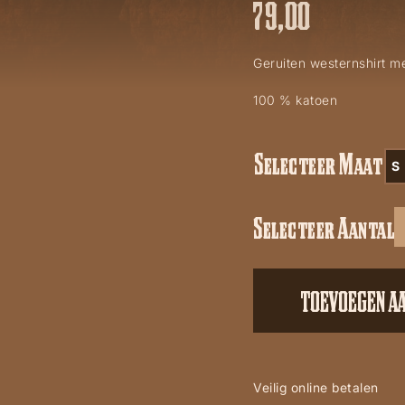
79,00
Geruiten westernshirt m
100 % katoen
Selecteer Maat
S
Selecteer Aantal
Tanner
aantal
TOEVOEGEN A
Veilig online betalen