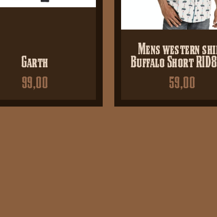
Mens western shi
Garth
Buffalo Short RID
99,00
59,00