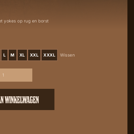
et yokes op rug en borst
L
M
XL
XXL
XXXL
Wissen
AN WINKELWAGEN