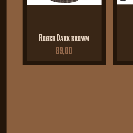
Roger Dark browm
89,00