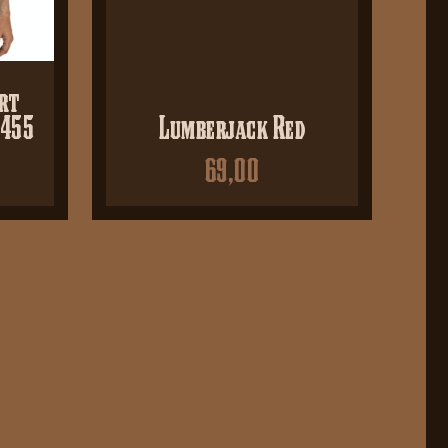
rt
8455
Lumberjack Red
69,00