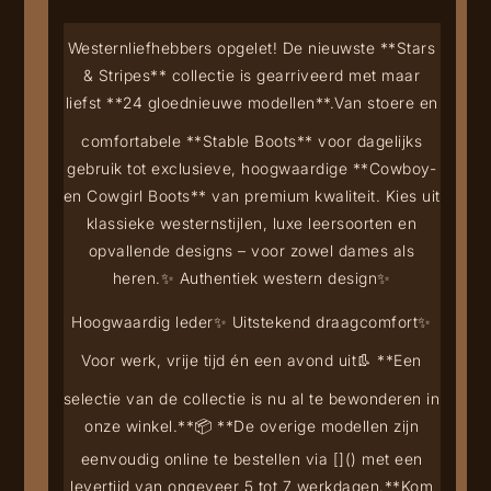
Westernliefhebbers opgelet! De nieuwste **Stars
& Stripes** collectie is gearriveerd met maar
liefst **24 gloednieuwe modellen**.
Van stoere en
comfortabele **Stable Boots** voor dagelijks
gebruik tot exclusieve, hoogwaardige **Cowboy-
en Cowgirl Boots** van premium kwaliteit. Kies uit
klassieke westernstijlen, luxe leersoorten en
opvallende designs – voor zowel dames als
heren.
✨ Authentiek western design
✨
Hoogwaardig leder
✨ Uitstekend draagcomfort
✨
Voor werk, vrije tijd én een avond uit
👢 **Een
selectie van de collectie is nu al te bewonderen in
onze winkel.**
📦 **De overige modellen zijn
eenvoudig online te bestellen via [
](
) met een
levertijd van ongeveer 5 tot 7 werkdagen.**
Kom