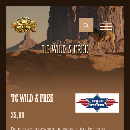
TC WILD & FREE
TC WILD & FREE
35,00
De nieuwe hoogwaardige western trucker caps,