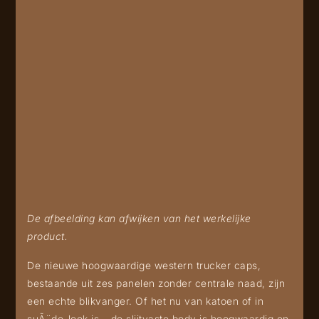
De afbeelding kan afwijken van het werkelijke
product.
De nieuwe hoogwaardige western trucker caps,
bestaande uit zes panelen zonder centrale naad, zijn
een echte blikvanger. Of het nu van katoen of in
suÃ¨de-look is – de slijtvaste body is hoogwaardig en