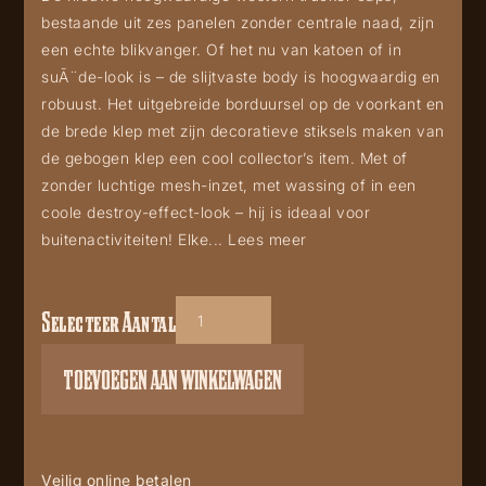
bestaande uit zes panelen zonder centrale naad, zijn
een echte blikvanger. Of het nu van katoen of in
suÃ¨de-look is – de slijtvaste body is hoogwaardig en
robuust. Het uitgebreide borduursel op de voorkant en
de brede klep met zijn decoratieve stiksels maken van
de gebogen klep een cool collector’s item. Met of
zonder luchtige mesh-inzet, met wassing of in een
coole destroy-effect-look – hij is ideaal voor
buitenactiviteiten! Elke...
Lees meer
Selecteer Aantal
TC
Wild
TOEVOEGEN AAN WINKELWAGEN
&
free
aantal
Veilig online betalen