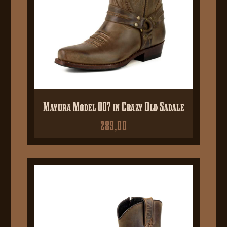
Mayura Model 007 in Crazy Old Sadale
289,00