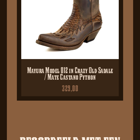
Mayura Model 012 in Crazy Old Sadale
/ Mate Castano Python
329,00