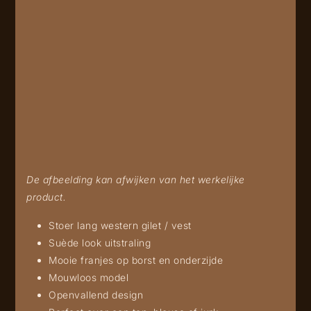
De afbeelding kan afwijken van het werkelijke
product.
Stoer lang western gilet / vest
Suède look uitstraling
Mooie franjes op borst en onderzijde
Mouwloos model
Openvallend design