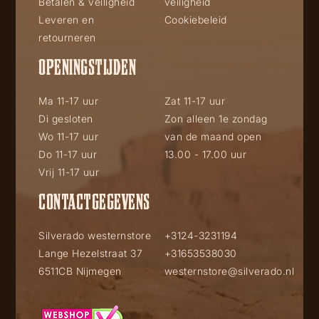
Betalen & veiligheid
veiligheid
Leveren en
Cookiebeleid
retourneren
OPENINGSTIJDEN
Ma 11-17 uur
Zat 11-17 uur
Di gesloten
Zon alleen 1e zondag
Wo 11-17 uur
van de maand open
Do 11-17 uur
13.00 - 17.00 uur
Vrij 11-17 uur
CONTACTGEGEVENS
Silverado westernstore
+3124-3231194
Lange Hezelstraat 37
+31653538030
6511CB Nijmegen
westernstore@silverado.nl