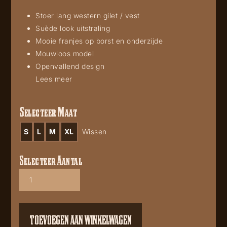
Stoer lang western gilet / vest
Suède look uitstraling
Mooie franjes op borst en onderzijde
Mouwloos model
Openvallend design
Lees meer
Selecteer Maat
S
L
M
XL
Wissen
Selecteer Aantal
Vest
20268V
aantal
TOEVOEGEN AAN WINKELWAGEN