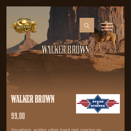
WALKER BROWN
WALKER BROWN
99,00
Vouwbare wollen vilten hoed met voering en