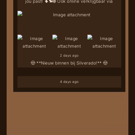
jou past! 🌵🐎
🌐 Ook online verkrijgbaar via
2 days ago
🤠 **Nieuw binnen bij Silverado!** 🤠
4 days ago