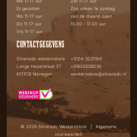
Ma 11-17 uur
Zat 11-17 uur
Di gesloten
Zon alleen 1e zondag
Wo 11-17 uur
van de maand open
Do 11-17 uur
13.00 - 17.00 uur
Vrij 11-17 uur
CONTACTGEGEVENS
Silverado westernstore
+3124-3231194
Lange Hezelstraat 37
+31653538030
6511CB Nijmegen
westernstore@silverado.nl
© 2026 Silverado Westernstore
|
Algemene
voorwaarden