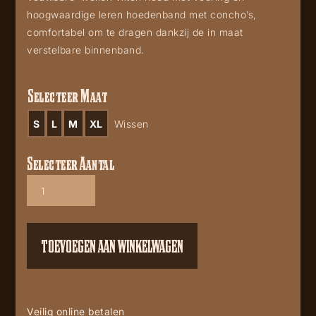
hoogwaardige leren hoedenband met concho’s,
comfortabel om te dragen dankzij de in maat
verstelbare binnenband.
Selecteer Maat
S
L
M
XL
Wissen
Selecteer Aantal
Walker
Brown
aantal
TOEVOEGEN AAN WINKELWAGEN
Veilig online betalen