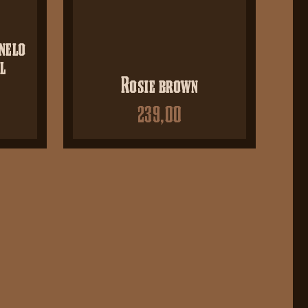
nelo
l
Rosie brown
239,00