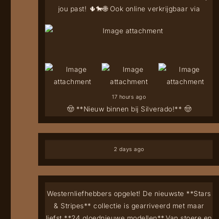
jou past! 🌵🐎
🌐 Ook online verkrijgbaar via
17 hours ago
🤠 **Nieuw binnen bij Silverado!** 🤠
2 days ago
Westernliefhebbers opgelet! De nieuwste **Stars
& Stripes** collectie is gearriveerd met maar
liefst **24 gloednieuwe modellen**.
Van stoere en