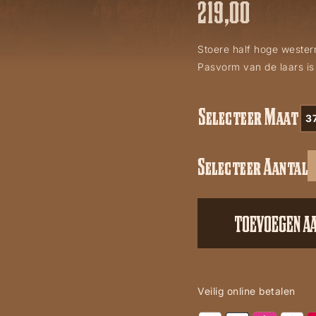
219,00
Stoere half hoge wester
Pasvorm van de laars is
Selecteer Maat
3
Selecteer Aantal
WB37
aantal
TOEVOEGEN A
Veilig online betalen