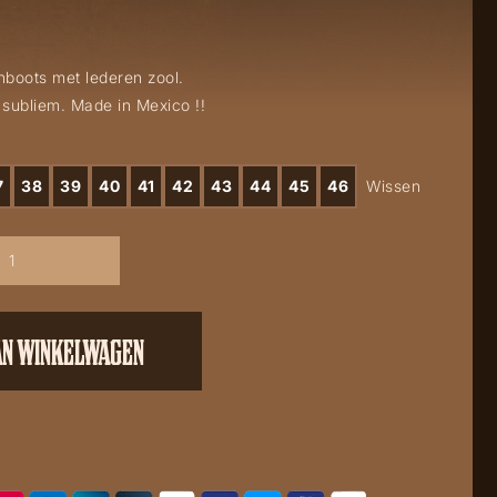
nboots met lederen zool.
 subliem. Made in Mexico !!
7
38
39
40
41
42
43
44
45
46
Wissen
AN WINKELWAGEN