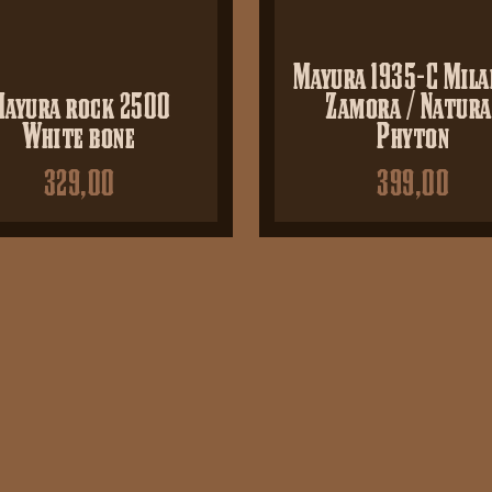
Mayura 1935-C Mila
ayura rock 2500
Zamora / Natura
White bone
Phyton
329,00
399,00