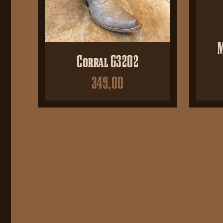
M
Corral G3202
349,00