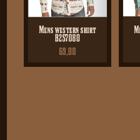
Mens western shirt
M
B2S7080
69,00