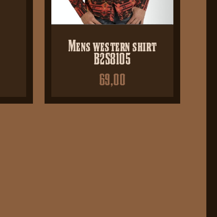
Mens western shirt
B2S8105
69,00