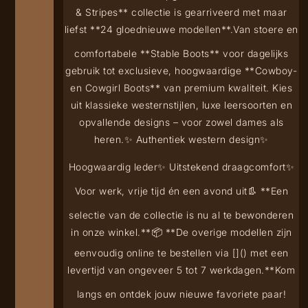
& Stripes** collectie is gearriveerd met maar
liefst **24 gloednieuwe modellen**.
Van stoere en
comfortabele **Stable Boots** voor dagelijks
gebruik tot exclusieve, hoogwaardige **Cowboy-
en Cowgirl Boots** van premium kwaliteit. Kies
uit klassieke westernstijlen, luxe leersoorten en
opvallende designs – voor zowel dames als
heren.
✨ Authentiek western design
✨
Hoogwaardig leder
✨ Uitstekend draagcomfort
✨
Voor werk, vrije tijd én een avond uit
👢 **Een
selectie van de collectie is nu al te bewonderen
in onze winkel.**
📦 **De overige modellen zijn
eenvoudig online te bestellen via [
](
) met een
levertijd van ongeveer 5 tot 7 werkdagen.**
Kom
langs en ontdek jouw nieuwe favoriete paar!