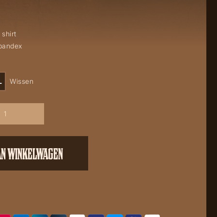
 shirt
spandex
L
Wissen
AN WINKELWAGEN