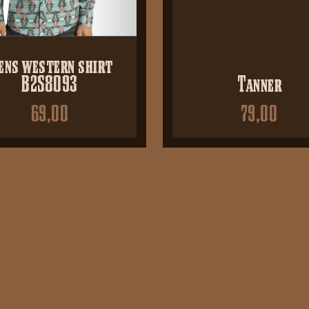
ens western shirt
B2S8093
Tanner
69,00
79,00