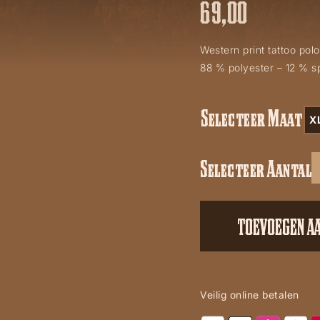
69,00
Western print tattoo polo
88 % polyester – 12 % 
Selecteer Maat
X
Selecteer Aantal
Western
tattoo
polo
TOEVOEGEN A
aantal
Veilig online betalen