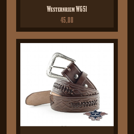
Westernriem WG51
45,00