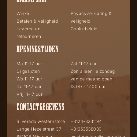
Winkel
Privacyverklaring &
Betalen & veiligheid
veiligheid
Leveren en
Cookiebeleid
retourneren
OPENINGSTIJDEN
Ma 11-17 uur
Zat 11-17 uur
Di gesloten
Zon alleen 1e zondag
Wo 11-17 uur
van de maand open
Do 11-17 uur
13.00 - 17.00 uur
Vrij 11-17 uur
CONTACTGEGEVENS
Silverado westernstore
+3124-3231194
Lange Hezelstraat 37
+31653538030
6511CB Nijmegen
westernstore@silverado.nl