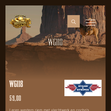
WG118
WG118
59,00
Leren western riem met vlechtwerk en cocho’s