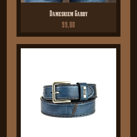
Damesriem Gabby
99,00