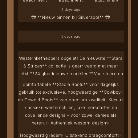
4 days ago
🤠 **Nieuw binnen bij Silverado!** 🤠
5 days ago
Westernliefhebbers opgelet! De nieuwste **Stars
& Stripes** collectie is gearriveerd met maar
liefst **24 gloednieuwe modellen**.
Van stoere en
comfortabele **Stable Boots** voor dagelijks
gebruik tot exclusieve, hoogwaardige **Cowboy-
en Cowgirl Boots** van premium kwaliteit. Kies uit
klassieke westernstijlen, luxe leersoorten en
opvallende designs – voor zowel dames als
heren.
✨ Authentiek western design
✨
Hoogwaardig leder
✨ Uitstekend draagcomfort
✨