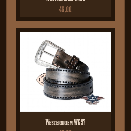
45,00
Westernriem WG97