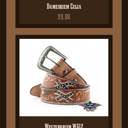
Damesriem Celia
99,00
Westernriem WG12