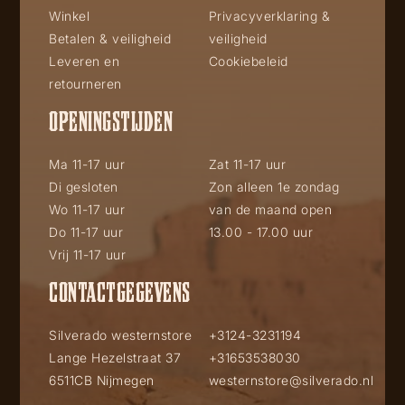
Winkel
Privacyverklaring &
Betalen & veiligheid
veiligheid
Leveren en
Cookiebeleid
retourneren
OPENINGSTIJDEN
Ma 11-17 uur
Zat 11-17 uur
Di gesloten
Zon alleen 1e zondag
Wo 11-17 uur
van de maand open
Do 11-17 uur
13.00 - 17.00 uur
Vrij 11-17 uur
CONTACTGEGEVENS
Silverado westernstore
+3124-3231194
Lange Hezelstraat 37
+31653538030
6511CB Nijmegen
westernstore@silverado.nl