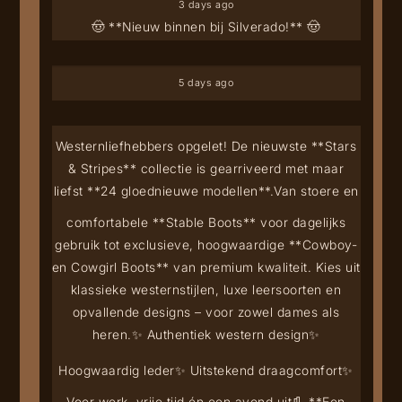
3 days ago
🤠 **Nieuw binnen bij Silverado!** 🤠
5 days ago
Westernliefhebbers opgelet! De nieuwste **Stars
& Stripes** collectie is gearriveerd met maar
liefst **24 gloednieuwe modellen**.
Van stoere en
comfortabele **Stable Boots** voor dagelijks
gebruik tot exclusieve, hoogwaardige **Cowboy-
en Cowgirl Boots** van premium kwaliteit. Kies uit
klassieke westernstijlen, luxe leersoorten en
opvallende designs – voor zowel dames als
heren.
✨ Authentiek western design
✨
Hoogwaardig leder
✨ Uitstekend draagcomfort
✨
Voor werk, vrije tijd én een avond uit
👢 **Een