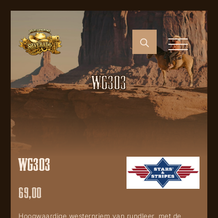
WG303
WG303
69,00
Hoogwaardige westernriem van rundleer, met de