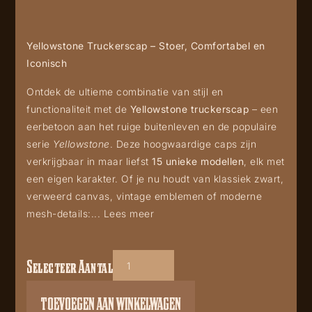
Yellowstone Truckerscap – Stoer, Comfortabel en
Iconisch
Ontdek de ultieme combinatie van stijl en
functionaliteit met de
Yellowstone truckerscap
– een
eerbetoon aan het ruige buitenleven en de populaire
serie
Yellowstone
. Deze hoogwaardige caps zijn
verkrijgbaar in maar liefst
15 unieke modellen
, elk met
een eigen karakter. Of je nu houdt van klassiek zwart,
verweerd canvas, vintage emblemen of moderne
mesh-details:...
Lees meer
Selecteer Aantal
Yellowstone
04
TOEVOEGEN AAN WINKELWAGEN
truckers