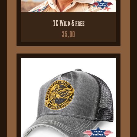
TC Wild & free
35,00