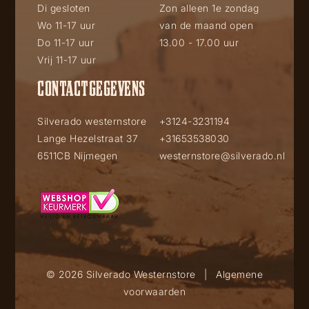
Di gesloten
Zon alleen 1e zondag
Wo 11-17 uur
van de maand open
Do 11-17 uur
13.00 - 17.00 uur
Vrij 11-17 uur
CONTACTGEGEVENS
Silverado westernstore
+3124-3231194
Lange Hezelstraat 37
+31653538030
6511CB Nijmegen
westernstore@silverado.nl
© 2026 Silverado Westernstore
|
Algemene
voorwaarden