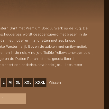
estern Shirt met Premium Borduurwerk op de Rug. De
 schouderpas wordt geaccentueerd met biezen in de
et smileymotief en manchetten met zes knopen
eke Western stijl. Boven de zakken met smileymotief,
n en in de nek, vind je officiële Yellowstone-symbolen,
go en de Dutton Ranch-letters, gedetailleerd
mbineert een onderhoudsvriendelijke...
Lees meer
L
M
XL
XXL
XXXL
Wissen