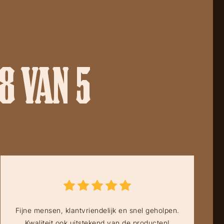
8 VAN 5
Fijne mensen, klantvriendelijk en snel geholpen.
Kwaliteit ook uitstekend van de producten!