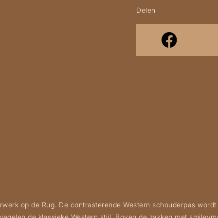
Delen
rwerk op de Rug. De contrasterende Western schouderpas wordt 
gelen de klassieke Western stijl. Boven de zakken met smileymot