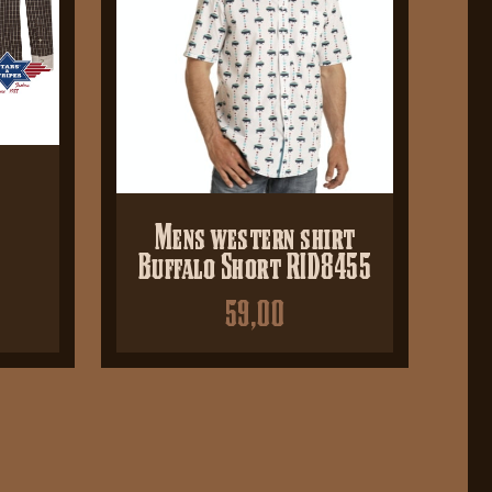
Mens western shirt
Buffalo Short RID8455
59,00