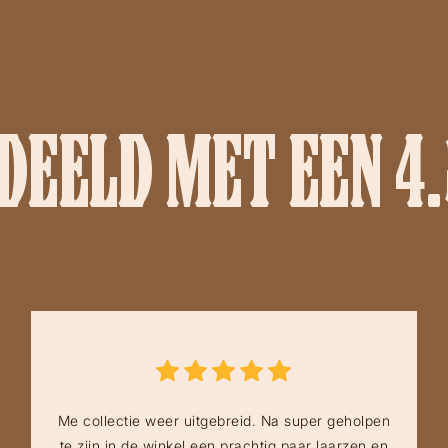
EELD MET EEN 4.
Me collectie weer uitgebreid. Na super geholpen
te zijn in de winkel een prachtig paar laarzen en