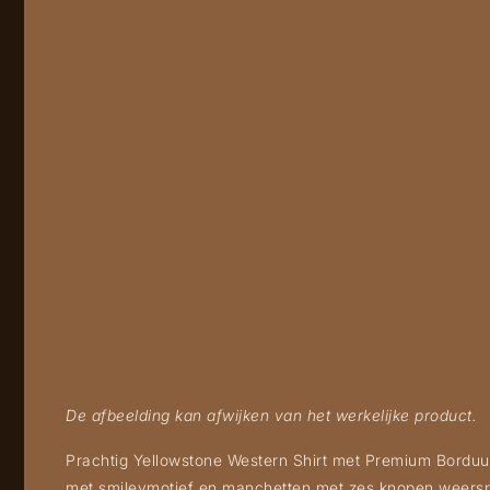
De afbeelding kan afwijken van het werkelijke product.
Prachtig Yellowstone Western Shirt met Premium Borduu
met smileymotief en manchetten met zes knopen weerspie