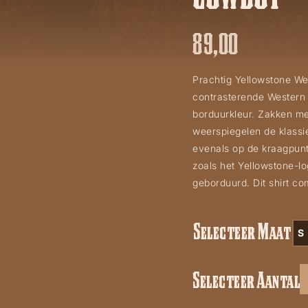
89,00
Prachtig Yellowstone W
contrasterende Western
borduurkleur. Zakken m
weerspiegelen de klassi
evenals op de kraagpunte
zoals het Yellowstone-lo
geborduurd. Dit shirt co
Selecteer Maat
S
Selecteer Aantal
Yellowstone
Shirt