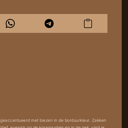
geaccentueerd met biezen in de borduurkleur. Zakken
ief, evenals op de kraagpunten en in de nek, vind je