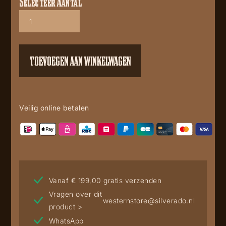
Selecteer Aantal
Yellowstone
t
shirt
Horse
aantal
TOEVOEGEN AAN WINKELWAGEN
Veilig online betalen
Vanaf € 199,00 gratis verzenden
Vragen over dit
westernstore@silverado.nl
product >
WhatsApp