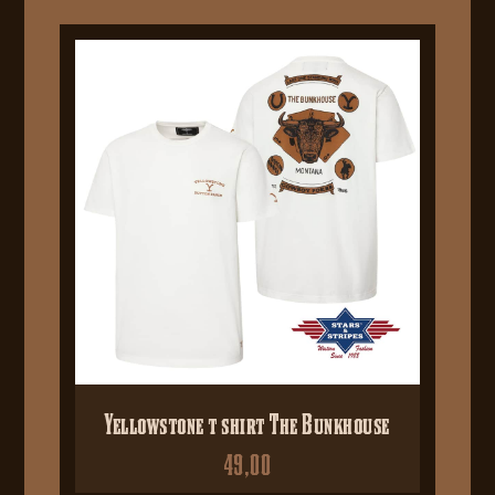
Yellowstone t shirt The Bunkhouse
49,00