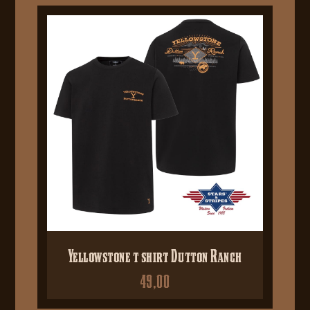
Yellowstone t shirt Dutton Ranch
49,00