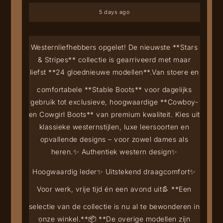
5 days ago
Westernliefhebbers opgelet! De nieuwste **Stars
& Stripes** collectie is gearriveerd met maar
liefst **24 gloednieuwe modellen**.
Van stoere en
comfortabele **Stable Boots** voor dagelijks
gebruik tot exclusieve, hoogwaardige **Cowboy-
en Cowgirl Boots** van premium kwaliteit. Kies uit
klassieke westernstijlen, luxe leersoorten en
opvallende designs – voor zowel dames als
heren.
✨ Authentiek western design
✨
Hoogwaardig leder
✨ Uitstekend draagcomfort
✨
Voor werk, vrije tijd én een avond uit
👢 **Een
selectie van de collectie is nu al te bewonderen in
onze winkel.**
📦 **De overige modellen zijn