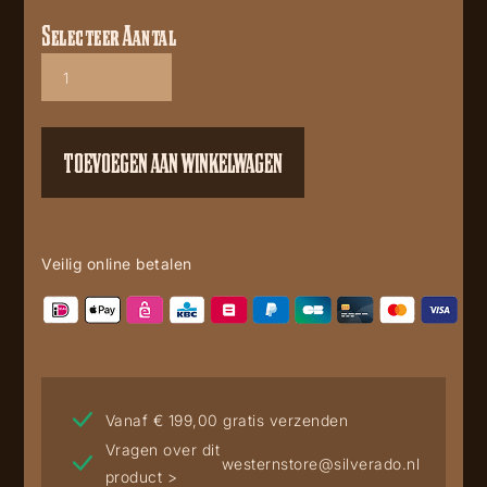
Selecteer Aantal
Yellowstone
t
shirt
Your
Ranch
TOEVOEGEN AAN WINKELWAGEN
your
Rules
aantal
Veilig online betalen
Vanaf € 199,00 gratis verzenden
Vragen over dit
westernstore@silverado.nl
product >