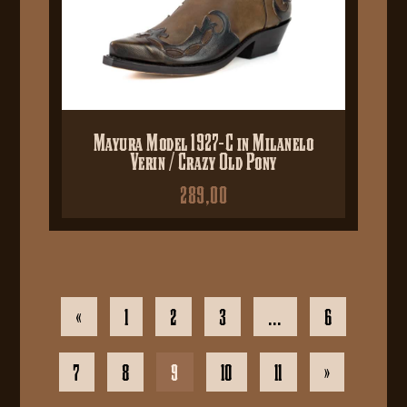
Mayura Model 1927-C in Milanelo
Verin / Crazy Old Pony
289,00
«
1
2
3
…
6
7
8
9
10
11
»