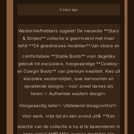
5 days ago
Westernliefhebbers opgelet! De nieuwste **Stars
& Stripes** collectie is gearriveerd met maar
liefst **24 gloednieuwe modellen**.
Van stoere en
comfortabele **Stable Boots** voor dagelijks
gebruik tot exclusieve, hoogwaardige **Cowboy-
en Cowgirl Boots** van premium kwaliteit. Kies uit
klassieke westernstijlen, luxe leersoorten en
opvallende designs – voor zowel dames als
heren.
✨ Authentiek western design
✨
Hoogwaardig leder
✨ Uitstekend draagcomfort
✨
Voor werk, vrije tijd én een avond uit
👢 **Een
selectie van de collectie is nu al te bewonderen in
onze winkel.**
📦 **De overige modellen zijn