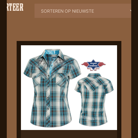
SORTEER
OP