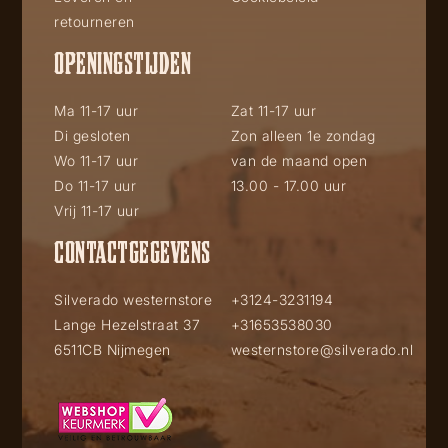
retourneren
OPENINGSTIJDEN
Ma 11-17 uur
Zat 11-17 uur
Di gesloten
Zon alleen 1e zondag
Wo 11-17 uur
van de maand open
Do 11-17 uur
13.00 - 17.00 uur
Vrij 11-17 uur
CONTACTGEGEVENS
Silverado westernstore
+3124-3231194
Lange Hezelstraat 37
+31653538030
6511CB Nijmegen
westernstore@silverado.nl