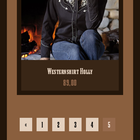
Westernshirt Holly
89,00
«
1
2
3
4
5