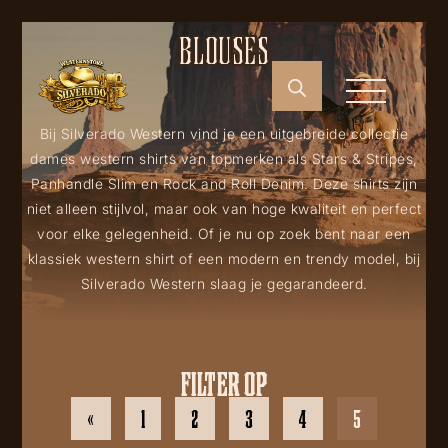
BLOUSES
Bij Silverado Western vind je een uitgebreide collectie
dames western shirts van topmerken als Stars & Stripes,
Panhandle Slim en Rock and Roll Denim. Deze shirts zijn
niet alleen stijlvol, maar ook van hoge kwaliteit en perfect
voor elke gelegenheid. Of je nu op zoek bent naar een
klassiek western shirt of een modern en trendy model, bij
Silverado Western slaag je gegarandeerd.
FILTER OP
«
1
2
3
4
5