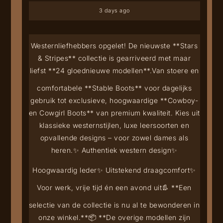
3 days ago
Westernliefhebbers opgelet! De nieuwste **Stars
& Stripes** collectie is gearriveerd met maar
liefst **24 gloednieuwe modellen**.
Van stoere en
comfortabele **Stable Boots** voor dagelijks
gebruik tot exclusieve, hoogwaardige **Cowboy-
en Cowgirl Boots** van premium kwaliteit. Kies uit
klassieke westernstijlen, luxe leersoorten en
opvallende designs – voor zowel dames als
heren.
✨ Authentiek western design
✨
Hoogwaardig leder
✨ Uitstekend draagcomfort
✨
Voor werk, vrije tijd én een avond uit
👢 **Een
selectie van de collectie is nu al te bewonderen in
onze winkel.**
📦 **De overige modellen zijn