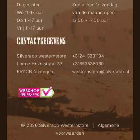
Di gesloten
Zon alleen 1e zondag
Wo 11-17 uur
van de maand open
Do 11-17 uur
13.00 - 17.00 uur
Vrij 11-17 uur
CONTACTGEGEVENS
Silverado westernstore
+3124-3231194
Lange Hezelstraat 37
+31653538030
6511CB Nijmegen
westernstore@silverado.nl
© 2026 Silverado Westernstore
|
Algemene
voorwaarden