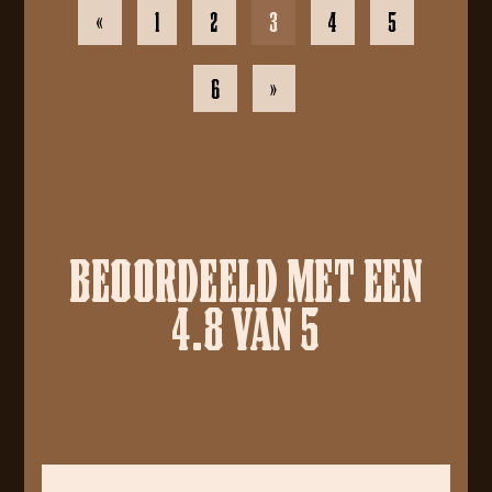
«
1
2
3
4
5
6
»
BEOORDEELD MET EEN
4.8 VAN 5