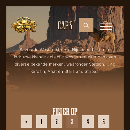
CAPS
Silverado Westernstore in Nijmegen biedt een
indrukwekkende collectie western trucker caps van
diverse bekende merken, waaronder Stetson, King
Kerosin, Ariat en Stars and Stripes.
FILTER OP
«
1
2
3
4
5