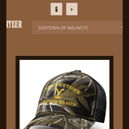
6
»
SORTEER
OP