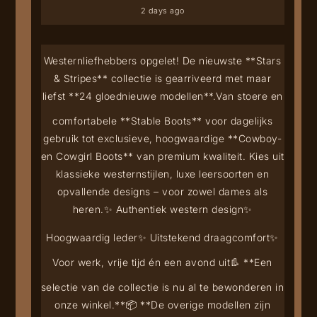
2 days ago
Westernliefhebbers opgelet! De nieuwste **Stars
& Stripes** collectie is gearriveerd met maar
liefst **24 gloednieuwe modellen**.
Van stoere en
comfortabele **Stable Boots** voor dagelijks
gebruik tot exclusieve, hoogwaardige **Cowboy-
en Cowgirl Boots** van premium kwaliteit. Kies uit
klassieke westernstijlen, luxe leersoorten en
opvallende designs – voor zowel dames als
heren.
✨ Authentiek western design
✨
Hoogwaardig leder
✨ Uitstekend draagcomfort
✨
Voor werk, vrije tijd én een avond uit
👢 **Een
selectie van de collectie is nu al te bewonderen in
onze winkel.**
📦 **De overige modellen zijn