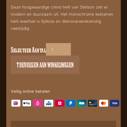
Deze hoogwaardige chino twill van Stetson ziet er
modern en duurzaam uit. Het monochrome katoenen
twill-weefsel is tijdloos en dienovereenkomstig
veelzijdig.
Selecteer Aantal
Stetson
Trucker
TOEVOEGEN AAN WINKELWAGEN
cap
Argyle
aantal
Veilig online betalen