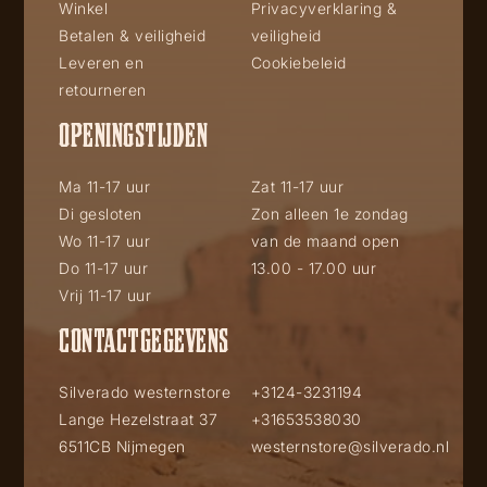
Winkel
Privacyverklaring &
Betalen & veiligheid
veiligheid
Leveren en
Cookiebeleid
retourneren
OPENINGSTIJDEN
Ma 11-17 uur
Zat 11-17 uur
Di gesloten
Zon alleen 1e zondag
Wo 11-17 uur
van de maand open
Do 11-17 uur
13.00 - 17.00 uur
Vrij 11-17 uur
CONTACTGEGEVENS
Silverado westernstore
+3124-3231194
Lange Hezelstraat 37
+31653538030
6511CB Nijmegen
westernstore@silverado.nl