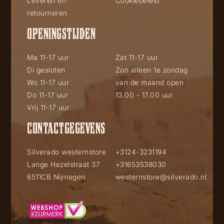
Leveren en
Cookiebeleid
retourneren
OPENINGSTIJDEN
Ma 11-17 uur
Zat 11-17 uur
Di gesloten
Zon alleen 1e zondag
Wo 11-17 uur
van de maand open
Do 11-17 uur
13.00 - 17.00 uur
Vrij 11-17 uur
CONTACTGEGEVENS
Silverado westernstore
+3124-3231194
Lange Hezelstraat 37
+31653538030
6511CB Nijmegen
westernstore@silverado.nl