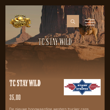
TC STAY WILD
TC STAY WILD
35,00
De nieuwe hoogwaardige western trucker caps,