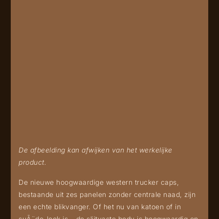
De afbeelding kan afwijken van het werkelijke
product.
De nieuwe hoogwaardige western trucker caps,
bestaande uit zes panelen zonder centrale naad, zijn
een echte blikvanger. Of het nu van katoen of in
suÃ¨de-look is – de slijtvaste body is hoogwaardig en