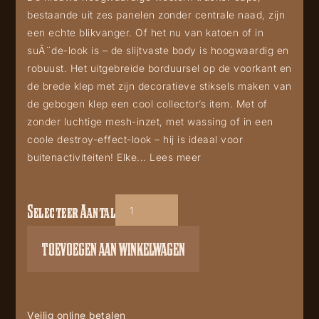
bestaande uit zes panelen zonder centrale naad, zijn
een echte blikvanger. Of het nu van katoen of in
suÃ¨de-look is – de slijtvaste body is hoogwaardig en
robuust. Het uitgebreide borduursel op de voorkant en
de brede klep met zijn decoratieve stiksels maken van
de gebogen klep een cool collector’s item. Met of
zonder luchtige mesh-inzet, met wassing of in een
coole destroy-effect-look – hij is ideaal voor
buitenactiviteiten! Elke...
Lees meer
Selecteer Aantal
TC
Stay
TOEVOEGEN AAN WINKELWAGEN
wild
aantal
Veilig online betalen